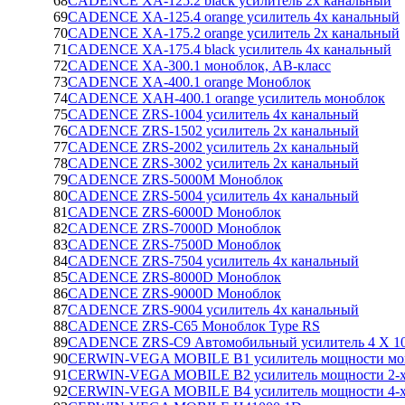
68
CADENCE XA-125.2 black усилитель 2х канальный
69
CADENCE XA-125.4 orange усилитель 4х канальный
70
CADENCE XA-175.2 orange усилитель 2х канальный
71
CADENCE XA-175.4 black усилитель 4х канальный
72
CADENCE XA-300.1 моноблок, AB-класс
73
CADENCE XA-400.1 orange Моноблок
74
CADENCE XAH-400.1 orange усилитель моноблок
75
CADENCE ZRS-1004 усилитель 4х канальный
76
CADENCE ZRS-1502 усилитель 2х канальный
77
CADENCE ZRS-2002 усилитель 2х канальный
78
CADENCE ZRS-3002 усилитель 2х канальный
79
CADENCE ZRS-5000M Моноблок
80
CADENCE ZRS-5004 усилитель 4х канальный
81
CADENCE ZRS-6000D Моноблок
82
CADENCE ZRS-7000D Моноблок
83
CADENCE ZRS-7500D Моноблок
84
CADENCE ZRS-7504 усилитель 4х канальный
85
CADENCE ZRS-8000D Моноблок
86
CADENCE ZRS-9000D Моноблок
87
CADENCE ZRS-9004 усилитель 4х канальный
88
CADENCE ZRS-C65 Моноблок Type RS
89
CADENCE ZRS-C9 Автомобильный усилитель 4 X 
90
CERWIN-VEGA MOBILE B1 усилитель мощности мо
91
CERWIN-VEGA MOBILE B2 усилитель мощности 2-х
92
CERWIN-VEGA MOBILE B4 усилитель мощности 4-х