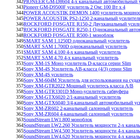
342
PIONEER GM-D8604 4-х канальный автомобильный у
343
Pioneer GM-D9500F усилитель 2 Ом: 100 Вт х 4
344
POWER ACOUSTIK DEMON 1400 усилитель мощност
345
POWER ACOUSTIK PS2-1250 2-канальный усилител
346
ROCKFORD FOSGATE R150-2 Двухканальный усили
347
ROCKFORD FOSGATE R250-1 Одноканальный автом
348
ROCKFORD FOSGATE R500-1 моноблок
349
SMART SAM 1.1250D одноканальный усилитель
350
SMART SAM 1.700D одноканальный усилитель
351
SMART SAM 4.100 4-х канальный усилитель
352
SMART SAM 4.70 4-х канальный усилитель
353
Sony XM-1S Моно усилитель D-класса серии Slim
354
Sony XM-4S Усилитель AB-класса (4/3) серии Slim
355
Sony XM-4S усилитель
356
Sony XM-604M Усилитель для использования на суда
357
Sony XM-GTR2022 Мощный усилитесь класса A/B
358
Sony XM-GTR3301D Моно-усилитель сабвуфера
359
Sony XM-GTX6020 2/1-канальный усилитель
360
Sony XM-GTX6040 3/4-канальный автомобильный ус
361
Sony XM-ZR602 2-канальный салонный усилитель
362
Sony XM-ZR604 4-канальный салонный усилитель
363
SoundStream LW1.800 моноблок
364
SoundStream LW2.260 Усилитель мощности 2-х канал
365
SoundStream LW4.500 Усилитель мощности 4-х канал
366
SoundStream LW4.620 Усилитель мощности 4-х канал