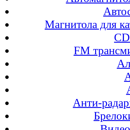
Авто
Магнитола для ка
CD
FM трансм
Ал
Анти-радар
Брелок
Видео