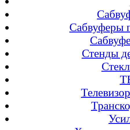
Сабву
Сабвуферы п
Сабвуф
Стенды д
Стек
Т
Телевизо
Транско
Усил