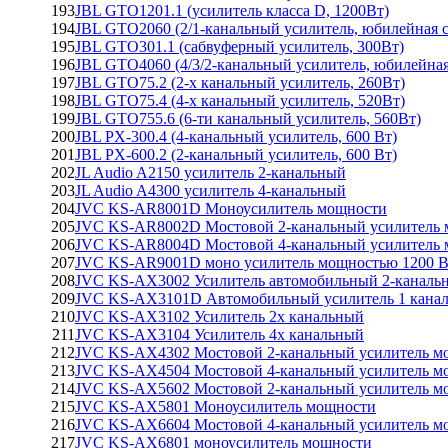
193
JBL GTO1201.1 (усилитель класса D, 1200Вт)
194
JBL GTO2060 (2/1-канальный усилитель, юбилейная с
195
JBL GTO301.1 (сабвуферный усилитель, 300Вт)
196
JBL GTO4060 (4/3/2-канальный усилитель, юбилейная
197
JBL GTO75.2 (2-х канальный усилитель, 260Вт)
198
JBL GTO75.4 (4-х канальный усилитель, 520Вт)
199
JBL GTO755.6 (6-ти канальный усилитель, 560Вт)
200
JBL PX-300.4 (4-канальный усилитель, 600 Вт)
201
JBL PX-600.2 (2-канальный усилитель, 600 Вт)
202
JL Audio A2150 усилитель 2-канальный
203
JL Audio A4300 усилитель 4-канальный
204
JVC KS-AR8001D Моноусилитель мощности
205
JVC KS-AR8002D Мостовой 2-канальный усилитель
206
JVC KS-AR8004D Мостовой 4-канальный усилитель
207
JVC KS-AR9001D моно усилитель мощностью 1200 В
208
JVC KS-AX3002 Усилитель автомобильный 2-каналь
209
JVC KS-AX3101D Автомобильный усилитель 1 кана
210
JVC KS-AX3102 Усилитель 2х канальный
211
JVC KS-AX3104 Усилитель 4х канальный
212
JVC KS-AX4302 Мостовой 2-канальный усилитель м
213
JVC KS-AX4504 Мостовой 4-канальный усилитель м
214
JVC KS-AX5602 Мостовой 2-канальный усилитель м
215
JVC KS-AX5801 Моноусилитель мощности
216
JVC KS-AX6604 Мостовой 4-канальный усилитель м
217
JVC KS-AX6801 моноусилитель мощности