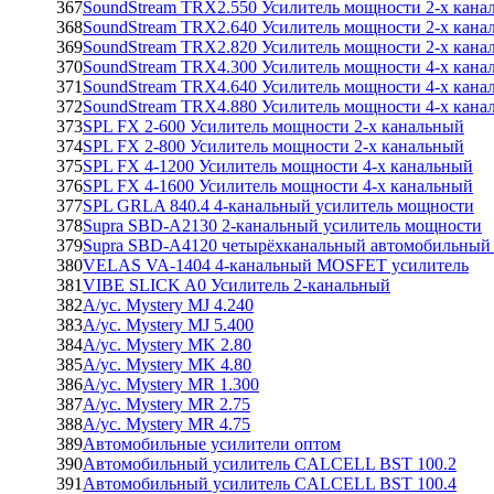
367
SoundStream TRX2.550 Усилитель мощности 2-х кана
368
SoundStream TRX2.640 Усилитель мощности 2-х кана
369
SoundStream TRX2.820 Усилитель мощности 2-х кана
370
SoundStream TRX4.300 Усилитель мощности 4-х кана
371
SoundStream TRX4.640 Усилитель мощности 4-х кана
372
SoundStream TRX4.880 Усилитель мощности 4-х кана
373
SPL FX 2-600 Усилитель мощности 2-х канальный
374
SPL FX 2-800 Усилитель мощности 2-х канальный
375
SPL FX 4-1200 Усилитель мощности 4-х канальный
376
SPL FX 4-1600 Усилитель мощности 4-х канальный
377
SPL GRLA 840.4 4-канальный усилитель мощности
378
Supra SBD-A2130 2-канальный усилитель мощности
379
Supra SBD-A4120 четырёхканальный автомобильный 
380
VELAS VA-1404 4-канальный MOSFET усилитель
381
VIBE SLICK A0 Усилитель 2-канальный
382
А/ус. Mystery MJ 4.240
383
А/ус. Mystery MJ 5.400
384
А/ус. Mystery MK 2.80
385
А/ус. Mystery MK 4.80
386
А/ус. Mystery MR 1.300
387
А/ус. Mystery MR 2.75
388
А/ус. Mystery MR 4.75
389
Автомобильные усилители оптом
390
Автомобильный усилитель CALCELL BST 100.2
391
Автомобильный усилитель CALCELL BST 100.4