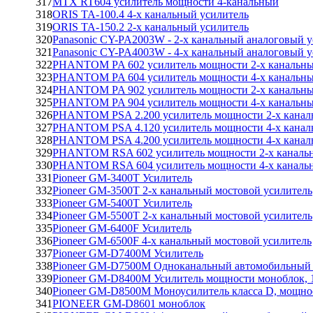
317
MTX RT604 усилитель мощности 4-канальный
318
ORIS TA-100.4 4-х канальный усилитель
319
ORIS TA-150.2 2-х канальный усилитель
320
Panasonic CY-PA2003W - 2-х канальный аналоговый 
321
Panasonic CY-PA4003W - 4-х канальный аналоговый 
322
PHANTOM PA 602 усилитель мощности 2-х канальн
323
PHANTOM PA 604 усилитель мощности 4-х канальн
324
PHANTOM PA 902 усилитель мощности 2-х канальн
325
PHANTOM PA 904 усилитель мощности 4-х канальн
326
PHANTOM PSA 2.200 усилитель мощности 2-х кана
327
PHANTOM PSA 4.120 усилитель мощности 4-х кана
328
PHANTOM PSA 4.200 усилитель мощности 4-х кана
329
PHANTOM RSA 602 усилитель мощности 2-х каналь
330
PHANTOM RSA 604 усилитель мощности 4-х каналь
331
Pioneer GM-3400T Усилитель
332
Pioneer GM-3500T 2-х канальный мостовой усилитель
333
Pioneer GM-5400T Усилитель
334
Pioneer GM-5500T 2-х канальный мостовой усилитель
335
Pioneer GM-6400F Усилитель
336
Pioneer GM-6500F 4-х канальный мостовой усилитель
337
Pioneer GM-D7400M Усилитель
338
Pioneer GM-D7500M Одноканальный автомобильный у
339
Pioneer GM-D8400M Усилитель мощности моноблок,
340
Pioneer GM-D8500M Моноусилитель класса D, мощно
341
PIONEER GM-D8601 моноблок