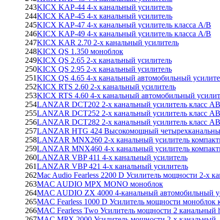
243
KICX KAP-44 4-х канальный усилитель
244
KICX KAP-45 4-х канальный усилитель
245
KICX KAP-47 4-х канальный усилитель класса A/B
246
KICX KAP-49 4-х канальный усилитель класса A/B
247
KICX KAR 2.70 2-х канальный усилитель
248
KICX QS 1.350 моноблок
249
KICX QS 2.65 2-х канальный усилитель
250
KICX QS 2.95 2-х канальный усилитель
251
KICX QS 4.65 4-х канальный автомобильный усилите
252
KICX RTS 2.60 2-х канальный усилитель
253
KICX RTS 4.60 4-х канальный автомобильный усилит
254
LANZAR DCT202 2-х канальный усилитель класс A
255
LANZAR DCT252 2-х канальный усилитель класс A
256
LANZAR DCT282 2-х канальный усилитель класс A
257
LANZAR HTG 424 Высокомощный четырехканальный
258
LANZAR MNX260 2-х канальный усилитель компак
259
LANZAR MNX460 4-х канальный усилитель компак
260
LANZAR VBP 411 4-х канальный усилитель
261
LANZAR VBP 421 4-х канальный усилитель
262
Mac Audio Fearless 2200 D Усилитель мощности 2-х к
263
MAC AUDIO MPX MONO моноблок
264
MAC AUDIO ZX 4000 4-канальный автомобильный у
265
MAC Fearless 1000 D Усилитель мощности моноблок 
266
MAC Fearless Two Усилитель мощности 2 канальный h
267
MAC MPX 2000 Усилитель мощности 2-х канальный