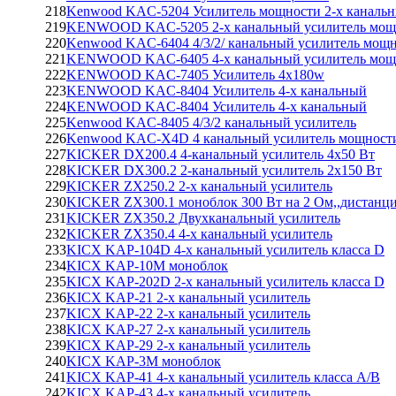
218
Kenwood KAC-5204 Усилитель мощности 2-х каналь
219
KENWOOD KAC-5205 2-х канальный усилитель мощ
220
Kenwood KAC-6404 4/3/2/ канальный усилитель мощ
221
KENWOOD KAC-6405 4-х канальный усилитель мощ
222
KENWOOD KAC-7405 Усилитель 4х180w
223
KENWOOD KAC-8404 Усилитель 4-х канальный
224
KENWOOD KAC-8404 Усилитель 4-х канальный
225
Kenwood KAC-8405 4/3/2 канальный усилитель
226
Kenwood KAC-X4D 4 канальный усилитель мощности 
227
KICKER DX200.4 4-канальный усилитель 4х50 Вт
228
KICKER DX300.2 2-канальный усилитель 2х150 Вт
229
KICKER ZX250.2 2-х канальный усилитель
230
KICKER ZX300.1 моноблок 300 Вт на 2 Ом,,дистанци
231
KICKER ZX350.2 Двухканальный усилитель
232
KICKER ZX350.4 4-х канальный усилитель
233
KICX KAP-104D 4-х канальный усилитель класса D
234
KICX KAP-10M моноблок
235
KICX KAP-202D 2-х канальный усилитель класса D
236
KICX KAP-21 2-х канальный усилитель
237
KICX KAP-22 2-х канальный усилитель
238
KICX KAP-27 2-х канальный усилитель
239
KICX KAP-29 2-х канальный усилитель
240
KICX KAP-3M моноблок
241
KICX KAP-41 4-х канальный усилитель класса A/B
242
KICX KAP-43 4-х канальный усилитель