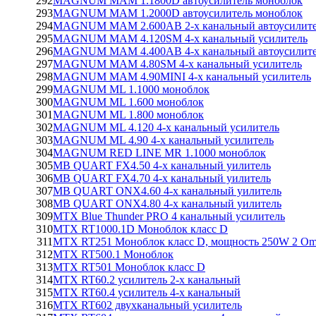
292
MAGNUM MAM 1.1800D автоусилитель моноблок
293
MAGNUM MAM 1.2000D автоусилитель моноблок
294
MAGNUM MAM 2.600AB 2-х канальный автоусилит
295
MAGNUM MAM 4.120SM 4-х канальный усилитель
296
MAGNUM MAM 4.400AB 4-х канальный автоусилит
297
MAGNUM MAM 4.80SM 4-х канальный усилитель
298
MAGNUM MAM 4.90MINI 4-х канальный усилитель
299
MAGNUM ML 1.1000 моноблок
300
MAGNUM ML 1.600 моноблок
301
MAGNUM ML 1.800 моноблок
302
MAGNUM ML 4.120 4-х канальный усилитель
303
MAGNUM ML 4.90 4-х канальный усилитель
304
MAGNUM RED LINE MR 1.1000 моноблок
305
MB QUART FX4.50 4-х канальный уилитель
306
MB QUART FX4.70 4-х канальный уилитель
307
MB QUART ONX4.60 4-х канальный уилитель
308
MB QUART ONX4.80 4-х канальный уилитель
309
MTX Blue Thunder PRO 4 канальный усилитель
310
MTX RT1000.1D Моноблок класс D
311
MTX RT251 Моноблок класс D, мощность 250W 2 O
312
MTX RT500.1 Моноблок
313
MTX RT501 Моноблок класс D
314
MTX RT60.2 усилитель 2-х канальный
315
MTX RT60.4 усилитель 4-х канальный
316
MTX RT602 двухканальный усилитель