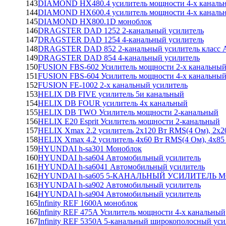
143
DIAMOND HX480.4 усилитель мощности 4-х каналь
144
DIAMOND HX600.4 усилитель мощности 4-х каналь
145
DIAMOND HX800.1D моноблок
146
DRAGSTER DAD 1252 2-канальный усилитель
147
DRAGSTER DAD 1254 4-канальный усилитель
148
DRAGSTER DAD 852 2-канальный усилитель класс 
149
DRAGSTER DAD 854 4-канальный усилитель
150
FUSION FBS-602 Усилитель мощности 2-х канальны
151
FUSION FBS-604 Усилитель мощности 4-х канальны
152
FUSION FE-1002 2-х канальный усилитель
153
HELIX DB FIVE усилитель 5и канальный
154
HELIX DB FOUR усилитель 4х канальный
155
HELIX DB TWO Усилитель мощности 2-канальный
156
HELIX E20 Esprit Усилитель мощности 2-канальный
157
HELIX Xmax 2.2 усилитель 2х120 Вт RMS(4 Ом), 2х
158
HELIX Xmax 4.2 усилитель 4х60 Вт RMS(4 Ом), 4х85
159
HYUNDAI h-sa301 Моноблок
160
HYUNDAI h-sa604 Автомобильный усилитель
161
HYUNDAI h-sa6041 Автомобильный усилитель
162
HYUNDAI h-sa605 5-КАНАЛЬНЫЙ УСИЛИТЕЛЬ
163
HYUNDAI h-sa902 Автомобильный усилитель
164
HYUNDAI h-sa904 Автомобильный усилитель
165
Infinity REF 1600A моноблок
166
Infinity REF 475A Усилитель мощности 4-х канальный
167
Infinity REF 5350A 5-канальный широкополосный уси