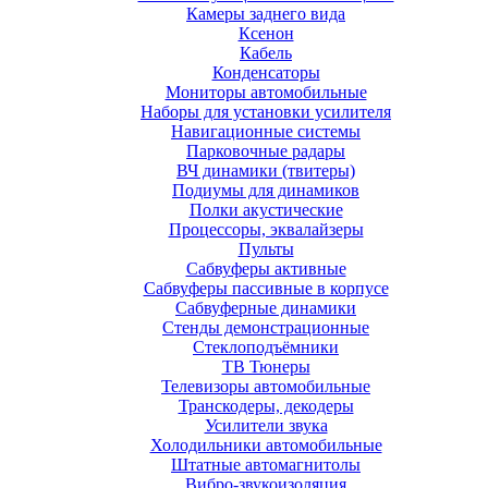
Камеры заднего вида
Ксенон
Кабель
Конденсаторы
Мониторы автомобильные
Наборы для установки усилителя
Навигационные системы
Парковочные радары
ВЧ динамики (твитеры)
Подиумы для динамиков
Полки акустические
Процессоры, эквалайзеры
Пульты
Сабвуферы активные
Сабвуферы пассивные в корпусе
Сабвуферные динамики
Стенды демонстрационные
Стеклоподъёмники
ТВ Тюнеры
Телевизоры автомобильные
Транскодеры, декодеры
Усилители звука
Холодильники автомобильные
Штатные автомагнитолы
Вибро-звукоизоляция