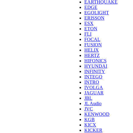
EARTHQUAKE
EDGE
EGOLIGHT
ERISSON
ESX
ETON
FLI
FOCAL
FUSION
HELIX
HERTZ
HIFONICS
HYUNDAI
INFINITY
INTEGO
INTRO
IVOLGA
JAGUAR
JBL
JL Audio
JVC
KENWOOD
KGB
KICX
KICKER