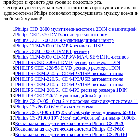
приборов и средств для ухода за полостью рта.
Сегодня существует множество способов прослушивания ваше
аудиосистемы Philips позволяют прослушивать музыку всеми 
любимой музыкой.
1
Philips CID-2680 мультимедиасистема 2DIN с навигацией
2
Philips CED-370 DVD-ресивер с монитором
3
Philips CED1700 2DIN мультимедийный центр
4
Philips CEM-2000 CD/MP3-ресивер с USB
5
Philips CEM-1000 CD/MP3-ресивер
6
Philips CEM-5000 CD/MP3/WMA/USB/SDHC-ресивер
7
PHILIPS CED-320/51 DVD ресивер размера 1DIN
8
PHILIPS CED-228/58 DVD ресивер размера 1DIN
9
PHILIPS CEM-250/51 CD/MP3/USB автомагнитола
10
PHILIPS CEM-220/51 CD/MP3/USB автомагнитола
11
PHILIPS CEM-210/51 CD/MP3/USB автомагнитола
12
PHILIPS CEM-200/51 CD/MP3 ресивер размера 1DIN
13
PHILIPS CED750/51 мультимедийный центр
14
Philips CS-Q405 10 см 2-х полосная коакс акуст система 1
15
Philips CS-P6920 6"x9" акуст система
16
Philips CS-Q1005 10"(25см) сабвуферный динамик 650Вт
17
Philips CS-P1000 10"(25см) сабвуферный динамик 1000Вт
18
Коаксиальная акустическая система Philips CS-P620
19
Коаксиальная акустическая система Philips CS-P610
20
Коаксиальная акустическая система Philips CS-P6910