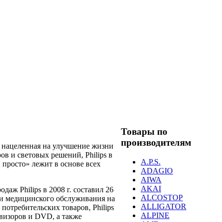
Товары по
производителям
 и нацеленная на улучшение жизни
в и световых решений, Philips в
A.P.S.
 просто» лежит в основе всех
ADAGIO
AIWA
AKAI
аж Philips в 2008 г. составил 26
ALCOSTOP
 и медицинского обслуживания на
ALLIGATOR
отребительских товаров, Philips
ALPINE
евизоров и DVD, а также