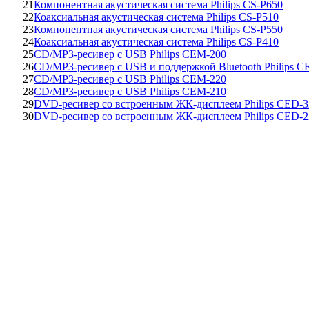
21
Компонентная акустическая система Philips CS-P650
22
Коаксиальная акустическая система Philips CS-P510
23
Компонентная акустическая система Philips CS-P550
24
Коаксиальная акустическая система Philips CS-P410
25
CD/MP3-ресивер с USB Philips CEM-200
26
CD/MP3-ресивер с USB и поддержкой Bluetooth Philips 
27
CD/MP3-ресивер с USB Philips CEM-220
28
CD/MP3-ресивер с USB Philips CEM-210
29
DVD-ресивер со встроенным ЖК-дисплеем Philips CED-3
30
DVD-ресивер со встроенным ЖК-дисплеем Philips CED-2