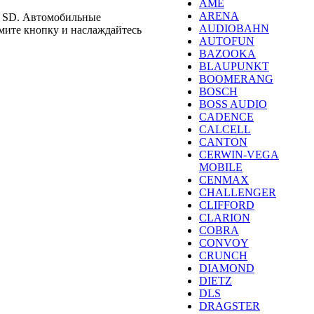
AME
ARENA
и SD. Автомобильные
AUDIOBAHN
мите кнопку и наслаждайтесь
AUTOFUN
BAZOOKA
BLAUPUNKT
BOOMERANG
BOSCH
BOSS AUDIO
CADENCE
CALCELL
CANTON
CERWIN-VEGA
MOBILE
CENMAX
CHALLENGER
CLIFFORD
CLARION
COBRA
CONVOY
CRUNCH
DIAMOND
DIETZ
DLS
DRAGSTER