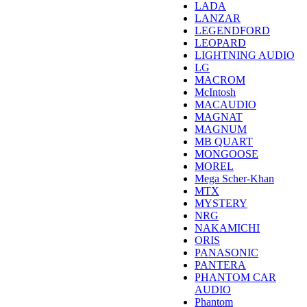
LADA
LANZAR
LEGENDFORD
LEOPARD
LIGHTNING AUDIO
LG
MACROM
McIntosh
MACAUDIO
MAGNAT
MAGNUM
MB QUART
MONGOOSE
MOREL
Mega Scher-Khan
MTX
MYSTERY
NRG
NAKAMICHI
ORIS
PANASONIC
PANTERA
PHANTOM CAR
AUDIO
Phantom