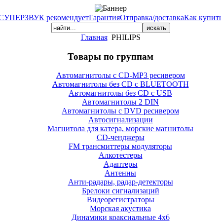
СУПЕРЗВУК рекомендует
Гарантия
Отправка/доставка
Как купит
Главная
PHILIPS
Товары по группам
Автомагнитолы с CD-MP3 ресивером
Автомагнитолы без CD с BLUETOOTH
Автомагнитолы без CD с USB
Автомагнитолы 2 DIN
Автомагнитолы с DVD ресивером
Автосигнализации
Магнитола для катера, морские магнитолы
CD-ченджеры
FM трансмиттеры модуляторы
Алкотестеры
Адаптеры
Антенны
Анти-радары, радар-детекторы
Брелоки сигнализаций
Видеорегистраторы
Морская акустика
Динамики коаксиальные 4х6