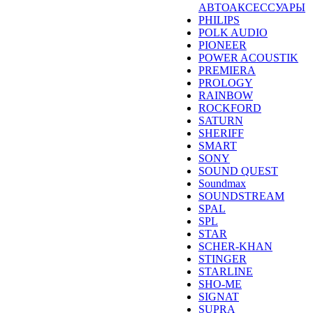
АВТОАКСЕССУАРЫ
PHILIPS
POLK AUDIO
PIONEER
POWER ACOUSTIK
PREMIERA
PROLOGY
RAINBOW
ROCKFORD
SATURN
SHERIFF
SMART
SONY
SOUND QUEST
Soundmax
SOUNDSTREAM
SPAL
SPL
STAR
SCHER-KHAN
STINGER
STARLINE
SHO-ME
SIGNAT
SUPRA