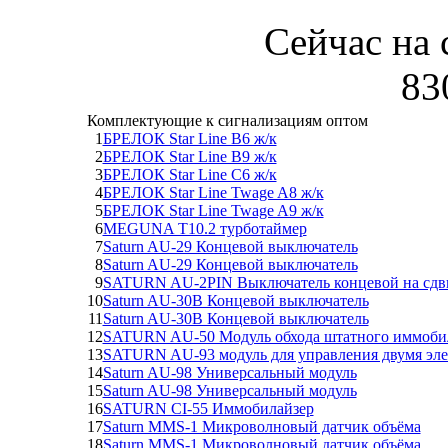
Сейчас на 
83
Комплектующие к сигнализациям оптом
1
БРЕЛОК Star Line B6 ж/к
2
БРЕЛОК Star Line B9 ж/к
3
БРЕЛОК Star Line C6 ж/к
4
БРЕЛОК Star Line Twage A8 ж/к
5
БРЕЛОК Star Line Twage A9 ж/к
6
MEGUNA T10.2 турботаймер
7
Saturn AU-29 Концевой выключатель
8
Saturn AU-29 Концевой выключатель
9
SATURN AU-2PIN Выключатель концевой на сдв
10
Saturn AU-30B Концевой выключатель
11
Saturn AU-30B Концевой выключатель
12
SATURN AU-50 Модуль обхода штатного иммоби
13
SATURN AU-93 модуль для управления двумя эл
14
Saturn AU-98 Универсальный модуль
15
Saturn AU-98 Универсальный модуль
16
SATURN CI-55 Иммобилайзер
17
Saturn MMS-1 Микроволновый датчик объёма
18
Saturn MMS-1 Микроволновый датчик объёма