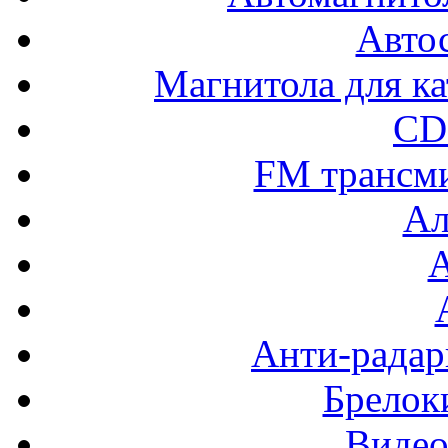
Авто
Магнитола для ка
CD
FM трансм
Ал
Анти-радар
Брелок
Видео