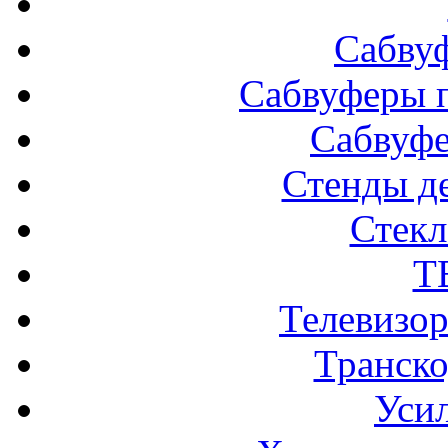
Сабву
Сабвуферы п
Сабвуф
Стенды д
Стек
Т
Телевизо
Транско
Усил