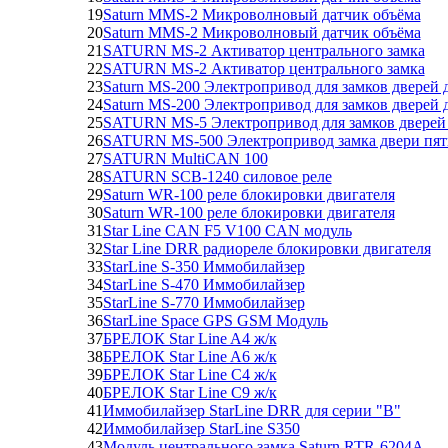
19
Saturn MMS-2 Микроволновый датчик объёма
20
Saturn MMS-2 Микроволновый датчик объёма
21
SATURN MS-2 Активатор центрального замка
22
SATURN MS-2 Активатор центрального замка
23
Saturn MS-200 Электропривод для замков дверей
24
Saturn MS-200 Электропривод для замков дверей
25
SATURN MS-5 Электропривод для замков дверей
26
SATURN MS-500 Электропривод замка двери пя
27
SATURN MultiCAN 100
28
SATURN SCB-1240 силовое реле
29
Saturn WR-100 реле блокировки двигателя
30
Saturn WR-100 реле блокировки двигателя
31
Star Line CAN F5 V100 CAN модуль
32
Star Line DRR радиореле блокировки двигателя
33
StarLine S-350 Иммобилайзер
34
StarLine S-470 Иммобилайзер
35
StarLine S-770 Иммобилайзер
36
StarLine Space GPS GSM Модуль
37
БРЕЛОК Star Line A4 ж/к
38
БРЕЛОК Star Line A6 ж/к
39
БРЕЛОК Star Line C4 ж/к
40
БРЕЛОК Star Line C9 ж/к
41
Иммобилайзер StarLine DRR для серии "В"
42
Иммобилайзер StarLine S350
43
Модуль центрального замка Saturn RTR-6204A