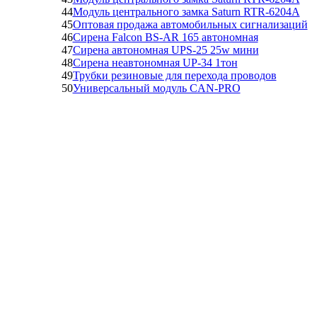
44
Модуль центрального замка Saturn RTR-6204A
45
Оптовая продажа автомобильных сигнализаций
46
Сирена Falcon BS-AR 165 автономная
47
Сирена автономная UPS-25 25w мини
48
Сирена неавтономная UP-34 1тон
49
Трубки резиновые для перехода проводов
50
Универсальный модуль CAN-PRO