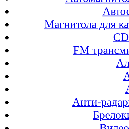
Авто
Магнитола для ка
CD
FM трансм
Ал
Анти-радар
Брелок
Видео