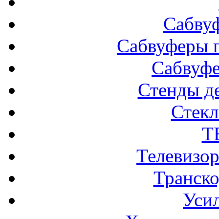
Сабву
Сабвуферы п
Сабвуф
Стенды д
Стек
Т
Телевизо
Транско
Усил