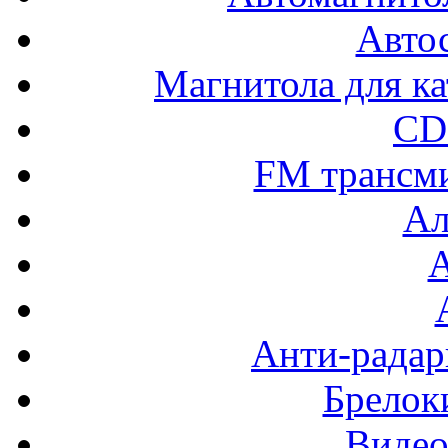
Авто
Магнитола для ка
CD
FM трансм
Ал
Анти-радар
Брелок
Видео