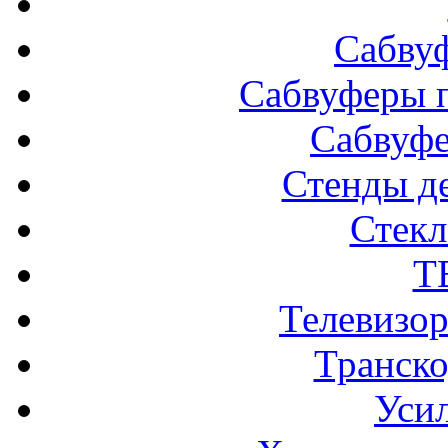
Сабву
Сабвуферы п
Сабвуф
Стенды д
Стек
Т
Телевизо
Транско
Усил