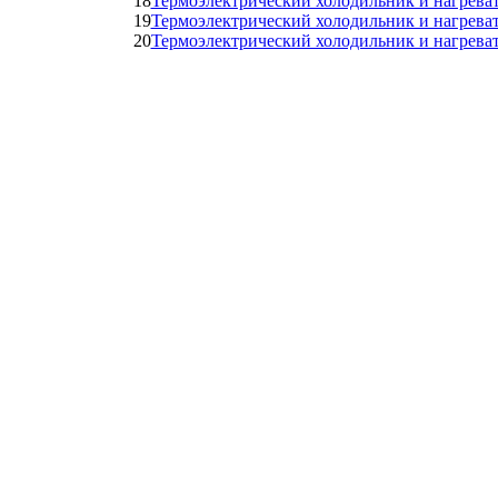
18
Термоэлектрический холодильник и нагре
19
Термоэлектрический холодильник и нагре
20
Термоэлектрический холодильник и нагрева