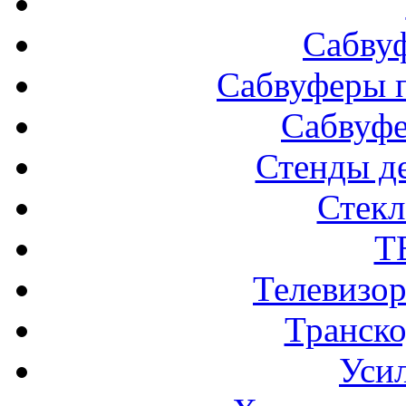
Сабву
Сабвуферы п
Сабвуф
Стенды д
Стек
Т
Телевизо
Транско
Усил