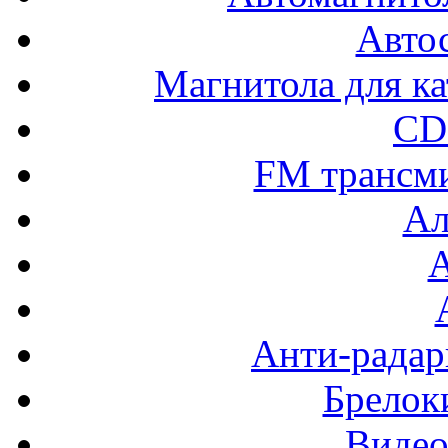
Авто
Магнитола для ка
CD
FM трансм
Ал
Анти-радар
Брелок
Видео