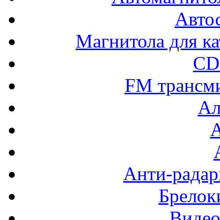
Авто
Магнитола для ка
CD
FM трансм
Ал
Анти-радар
Брелок
Видео