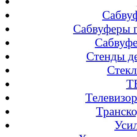
Сабву
Сабвуферы п
Сабвуф
Стенды д
Стек
Т
Телевизо
Транско
Усил