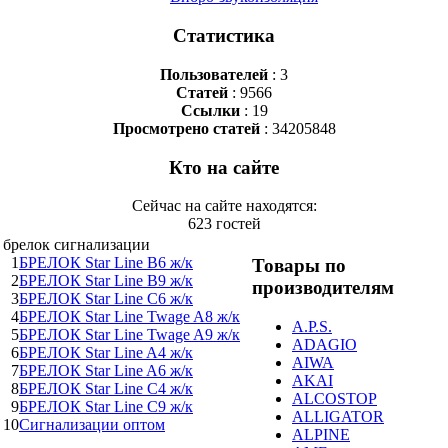
Статистика
Пользователей
: 3
Статей
: 9566
Ссылки
: 19
Просмотрено статей
: 34205848
Кто на сайте
Сейчас на сайте находятся:
623 гостей
брелок сигнализации
1
БРЕЛОК Star Line B6 ж/к
Товары по
2
БРЕЛОК Star Line B9 ж/к
производителям
3
БРЕЛОК Star Line C6 ж/к
4
БРЕЛОК Star Line Twage A8 ж/к
A.P.S.
5
БРЕЛОК Star Line Twage A9 ж/к
ADAGIO
6
БРЕЛОК Star Line A4 ж/к
AIWA
7
БРЕЛОК Star Line A6 ж/к
AKAI
8
БРЕЛОК Star Line C4 ж/к
ALCOSTOP
9
БРЕЛОК Star Line C9 ж/к
ALLIGATOR
10
Сигнализации оптом
ALPINE