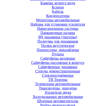
Камеры заднего вида
Ксенон
Кабель
Конденсаторы
Мониторы автомобильные
Наборы для установки усилителя
Навигационные системы
Парковочные радары
ВЧ динамики (твитеры)
Подиумы для динамиков
Полки акустические
Процессоры, эквалайзеры
Пульты
Сабвуферы активные
Сабвуферы пассивные в корпусе
Сабвуферные динамики
Стенды демонстрационные
Стеклоподъёмники
ТВ Тюнеры
Телевизоры автомобильные
Транскодеры, декодеры
Усилители звука
Холодильники автомобильные
Штатные автомагнитолы
Вибро-звукоизоляция