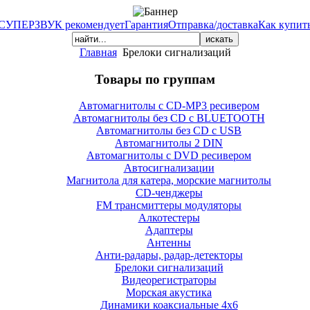
СУПЕРЗВУК рекомендует
Гарантия
Отправка/доставка
Как купит
Главная
Брелоки сигнализаций
Товары по группам
Автомагнитолы с CD-MP3 ресивером
Автомагнитолы без CD с BLUETOOTH
Автомагнитолы без CD с USB
Автомагнитолы 2 DIN
Автомагнитолы с DVD ресивером
Автосигнализации
Магнитола для катера, морские магнитолы
CD-ченджеры
FM трансмиттеры модуляторы
Алкотестеры
Адаптеры
Антенны
Анти-радары, радар-детекторы
Брелоки сигнализаций
Видеорегистраторы
Морская акустика
Динамики коаксиальные 4х6