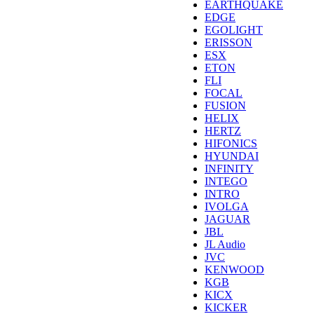
EARTHQUAKE
EDGE
EGOLIGHT
ERISSON
ESX
ETON
FLI
FOCAL
FUSION
HELIX
HERTZ
HIFONICS
HYUNDAI
INFINITY
INTEGO
INTRO
IVOLGA
JAGUAR
JBL
JL Audio
JVC
KENWOOD
KGB
KICX
KICKER