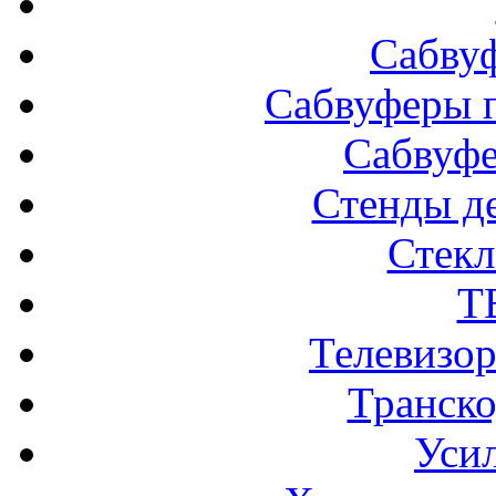
Сабву
Сабвуферы п
Сабвуф
Стенды д
Стек
Т
Телевизо
Транско
Усил