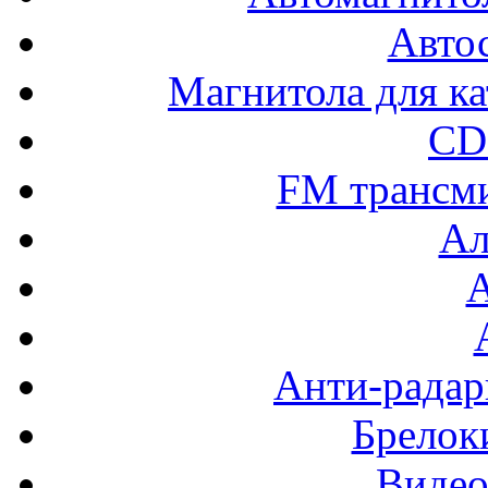
Авто
Магнитола для ка
CD
FM трансм
Ал
Анти-радар
Брелок
Видео