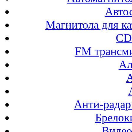
Авто
Магнитола для ка
CD
FM трансм
Ал
Анти-радар
Брелок
Видео