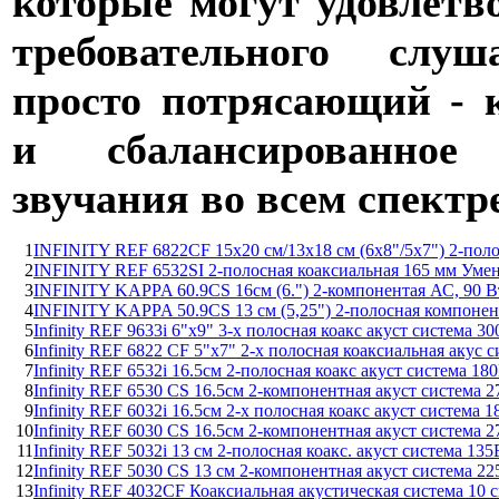
которые могут удовлетв
требовательного слуш
просто потрясающий - к
и сбалансированное 
звучания во всем спектре
1
INFINITY REF 6822CF 15х20 см/13х18 см (6х8"/5х7") 2-пол
2
INFINITY REF 6532SI 2-полосная коаксиальная 165 мм Уме
3
INFINITY KAPPA 60.9CS 16см (6.") 2-компонентая АС, 90 В
4
INFINITY KAPPA 50.9CS 13 см (5,25") 2-полосная компоне
5
Infinity REF 9633i 6"x9" 3-х полосная коакс акуст система 3
6
Infinity REF 6822 CF 5"x7" 2-х полосная коаксиальная акус 
7
Infinity REF 6532i 16.5см 2-полосная коакс акуст система 18
8
Infinity REF 6530 CS 16.5см 2-компонентная акуст система 
9
Infinity REF 6032i 16.5см 2-х полосная коакс акуст система 
10
Infinity REF 6030 CS 16.5см 2-компонентная акуст система 
11
Infinity REF 5032i 13 см 2-полосная коакс. акуст система 135
12
Infinity REF 5030 CS 13 см 2-компонентная акуст система 2
13
Infinity REF 4032CF Коаксиальная акустическая система 10 