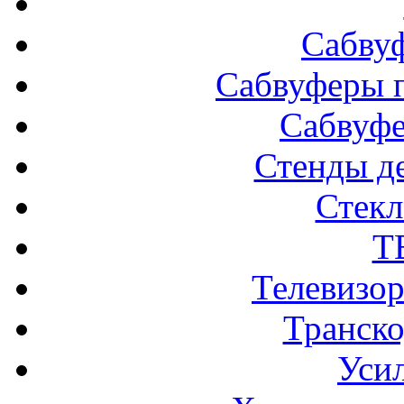
Сабву
Сабвуферы п
Сабвуф
Стенды д
Стек
Т
Телевизо
Транско
Усил