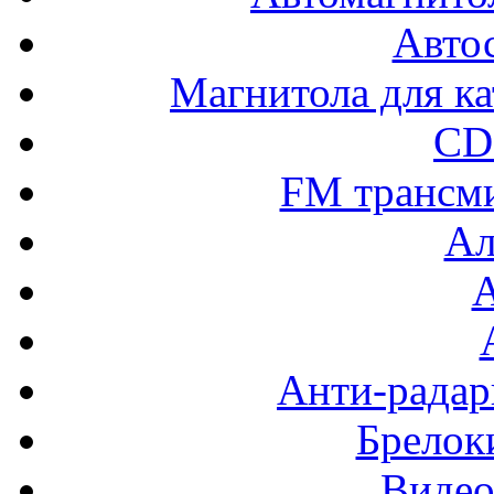
Авто
Магнитола для ка
CD
FM трансм
Ал
Анти-радар
Брелок
Видео