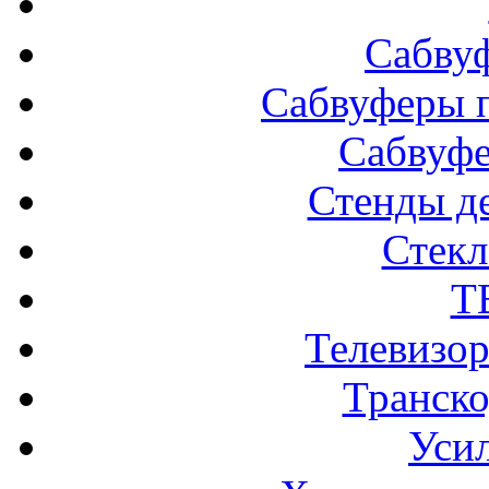
Сабву
Сабвуферы п
Сабвуф
Стенды д
Стек
Т
Телевизо
Транско
Усил