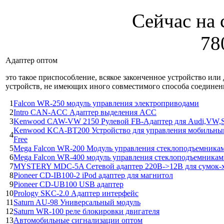
Сейчас на 
78
Адаптер оптом
это такое приспособление, всякое законченное устройство или
устройств, не имеющих иного совместимого способа соединен
1
Falcon WR-250 модуль управления электроприводами
2
Intro CAN-ACC Адаптер выделения ACC
3
Kenwood CAW-VW 2150 Рулевой FB-Адаптер для Audi,VW,S
Kenwood KCA-BT200 Устройство для управления мобильным 
4
Free
5
Mega Falcon WR-200 Модуль управления стеклоподъемниками
6
Mega Falcon WR-400 модуль управления стеклоподъемниками
7
MYSTERY MDC-5A Сетевой адаптер 220В->12В для сумок-
8
Pioneer CD-IB100-2 iPod адаптер для магнитол
9
Pioneer CD-UB100 USB адаптер
10
Prology SKC-2.0 Адаптер интерфейс
11
Saturn AU-98 Универсальный модуль
12
Saturn WR-100 реле блокировки двигателя
13
Автомобильные сигнализации оптом