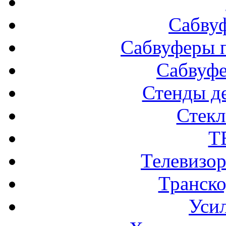
Сабву
Сабвуферы п
Сабвуф
Стенды д
Стек
Т
Телевизо
Транско
Усил