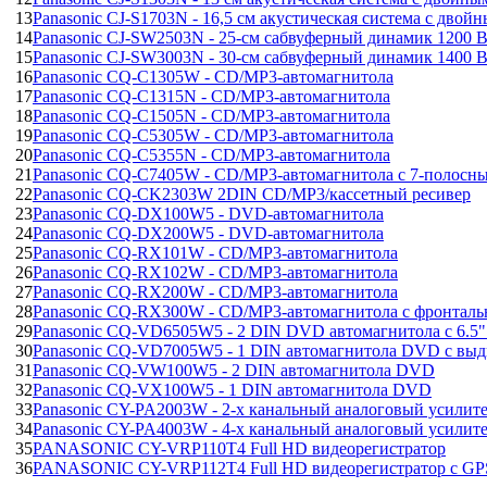
13
Panasonic CJ-S1703N - 16,5 см акустическая система с дво
14
Panasonic CJ-SW2503N - 25-см сабвуферный динамик 1200 
15
Panasonic CJ-SW3003N - 30-см сабвуферный динамик 1400 
16
Panasonic CQ-C1305W - CD/MP3-автомагнитола
17
Panasonic CQ-C1315N - CD/MP3-автомагнитола
18
Panasonic CQ-C1505N - CD/MP3-автомагнитола
19
Panasonic CQ-C5305W - CD/MP3-автомагнитола
20
Panasonic CQ-C5355N - CD/MP3-автомагнитола
21
Panasonic CQ-C7405W - CD/MP3-автомагнитола с 7-полосн
22
Panasonic CQ-CK2303W 2DIN CD/MP3/кассетный ресивер
23
Panasonic CQ-DX100W5 - DVD-автомагнитола
24
Panasonic CQ-DX200W5 - DVD-автомагнитола
25
Panasonic CQ-RX101W - CD/MP3-автомагнитола
26
Panasonic CQ-RX102W - CD/MP3-автомагнитола
27
Panasonic CQ-RX200W - CD/MP3-автомагнитола
28
Panasonic CQ-RX300W - CD/MP3-автомагнитола c фронта
29
Panasonic CQ-VD6505W5 - 2 DIN DVD автомагнитола c 6.5
30
Panasonic CQ-VD7005W5 - 1 DIN автомагнитола DVD с вы
31
Panasonic CQ-VW100W5 - 2 DIN автомагнитола DVD
32
Panasonic CQ-VX100W5 - 1 DIN автомагнитола DVD
33
Panasonic CY-PA2003W - 2-х канальный аналоговый усилит
34
Panasonic CY-PA4003W - 4-х канальный аналоговый усилит
35
PANASONIC CY-VRP110T4 Full HD видеорегистратор
36
PANASONIC CY-VRP112T4 Full HD видеорегистратор c GP