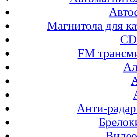
Авто
Магнитола для ка
CD
FM трансм
Ал
Анти-радар
Брелок
Видео