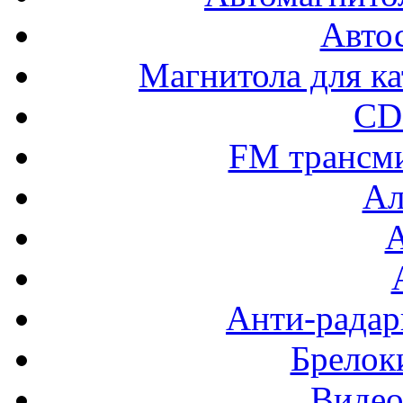
Авто
Магнитола для ка
CD
FM трансм
Ал
Анти-радар
Брелок
Видео