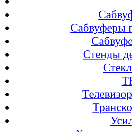
Сабву
Сабвуферы п
Сабвуф
Стенды д
Стек
Т
Телевизо
Транско
Усил