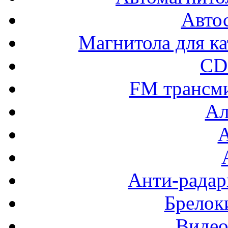
Авто
Магнитола для ка
CD
FM трансм
Ал
Анти-радар
Брелок
Видео