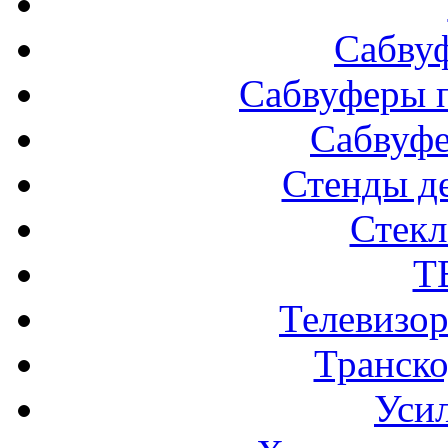
Сабву
Сабвуферы п
Сабвуф
Стенды д
Стек
Т
Телевизо
Транско
Усил