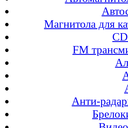
Авто
Магнитола для ка
CD
FM трансм
Ал
Анти-радар
Брелок
Видео