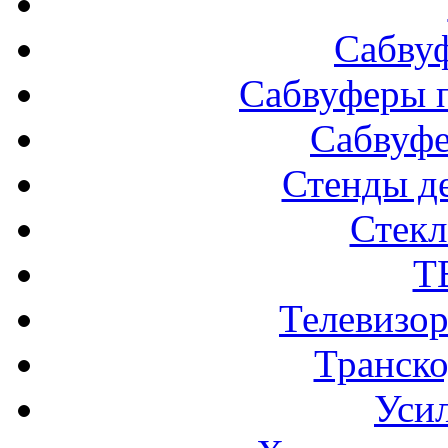
Сабву
Сабвуферы п
Сабвуф
Стенды д
Стек
Т
Телевизо
Транско
Усил