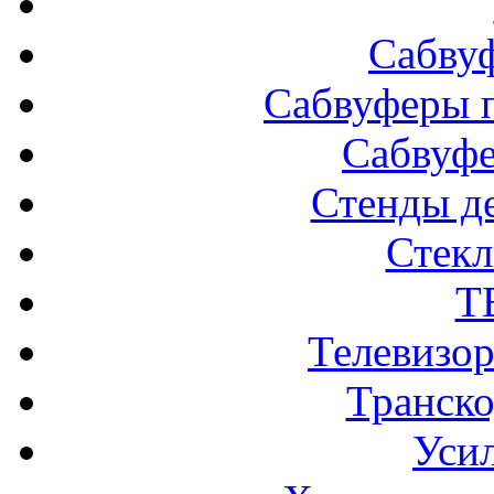
Сабву
Сабвуферы п
Сабвуф
Стенды д
Стек
Т
Телевизо
Транско
Усил