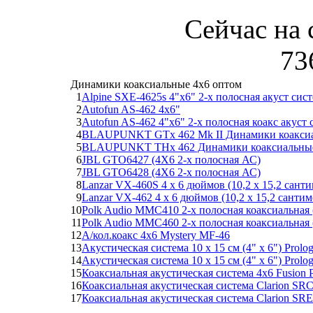
Сейчас на 
73
Динамики коаксиальные 4х6 оптом
1
Alpine SXE-4625s 4"x6" 2-х полосная акуст си
2
Autofun AS-462 4x6"
3
Autofun AS-462 4"x6" 2-х полосная коакс акуст 
4
BLAUPUNKT GTx 462 Mk II Динамики коаксиа
5
BLAUPUNKT THx 462 Динамики коаксиальные 
6
JBL GTO6427 (4X6 2-х полосная АС)
7
JBL GTO6428 (4X6 2-х полосная АС)
8
Lanzar VX-460S 4 х 6 дюймов (10,2 х 15,2 сант
9
Lanzar VX-462 4 х 6 дюймов (10,2 х 15,2 сантим
10
Polk Audio MMC410 2-х полосная коаксиальная (
11
Polk Audio MMC460 2-х полосная коаксиальная (
12
А/кол.коакс 4х6 Mystery MF-46
13
Акустическая система 10 x 15 см (4" х 6") Prolo
14
Акустическая система 10 x 15 см (4" х 6") Prol
15
Коаксиальная акустическая система 4х6 Fusion
16
Коаксиальная акустическая система Clarion SR
17
Коаксиальная акустическая система Clarion SR