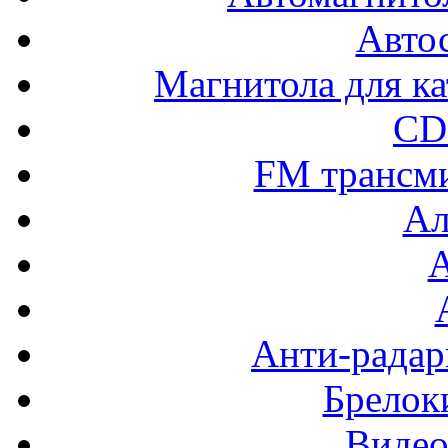
Авто
Магнитола для ка
CD
FM трансм
Ал
Анти-радар
Брелок
Видео