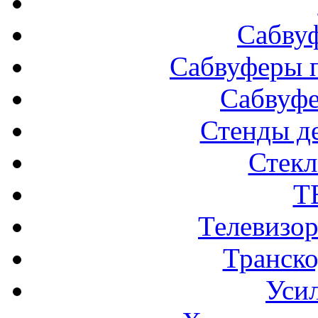
Сабву
Сабвуферы п
Сабвуф
Стенды д
Стек
Т
Телевизо
Транско
Усил