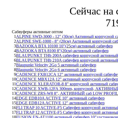
Сейчас на 
71
Сабвуферы активные оптом
1
ALPINE SWD-3000 - 12" (30см) Активный корпусной с
2
ALPINE SWE-1000 - 8" (20см) Активный корпусной са
3
BAZOOKA BTA 10100 10"(25см) активный сабвуфер
4
BAZOOKA BTA 8100 8"(20см) активный сабвуфер
5
BLAUPUNKT THb 200A сабвуфер корпусной активны
6
BLAUPUNKT THb 210A сабвуфер корпусной активны
7
Blaupunkt Velocity 2Go 5 активный сабвуфер
8
Blaupunkt Velocity 2Go 6 активный сабвуфер
9
CADENCE FXB12CA 12" активный корпусной сабвуфе
10
CADENCE MBX12A 12" активный корпусной сабвуфе
11
CADENCE XLERATOR-8 8" корпусной активный сабву
12
CADENCE XWB-12FA 300mm, корпусной, АКТИВНЫЙ
13
CADENCE ZRS-W8 8", АКТИВНЫЙ саб LOW PROFILE!,
14
EDGE EDB10A ACTIVE 10" активный сабвуфер
15
EDGE EDB12A ACTIVE 12" активный сабвуфер
16
FLI TRAP 10 ACTIVE-F5 Сабвуфер корпусной активны
17
FLI TRAP 12 ACTIVE-F5 Сабвуфер корпусной активны
18
FUSION EN-AT1100 активный сабвуфер 10"+установоч