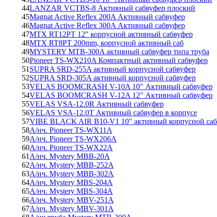
44
LANZAR VCTBS-8 Активный сабвуфер плоский
45
Magnat Active Reflex 200A Активный сабвуфер
46
Magnat Active Reflex 300A Активный сабвуфер
47
MTX RT12PT 12" корпусной активный сабвуфер
48
MTX RT8PT 200mm, корпусной активный саб
49
MYSTERY MTB-300A активный сабвуфер типа труба
50
Pioneer TS-WX210A Компактный активный сабвуфер
51
SUPRA SRD-255A активный корпусной сабвуфер
52
SUPRA SRD-305A активный корпусной сабвуфер
53
VELAS BOOMCRASH V-10A 10" Активный сабвуфер
54
VELAS BOOMCRASH V-12A 12" Активный сабвуфер
55
VELAS VSA-12.0R Активный сабвуфер
56
VELAS VSA-12.0T Активный сабвуфер в корпусе
57
VIBE BLACK AIR B10-V1 10" активный корпусной саб
58
А/нч. Pioneer TS-WX11A
59
А/нч. Pioneer TS-WX206A
60
А/нч. Pioneer TS-WX22A
61
А/нч. Mystery MBB-20A
62
А/нч. Mystery MBB-252A
63
А/нч. Mystery MBB-302A
64
А/нч. Mystery MBS-204A
65
А/нч. Mystery MBS-304A
66
А/нч. Mystery MBV-251A
67
А/нч. Mystery MBV-301A