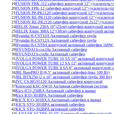
19
FUSION FBK-112 сабвуфер корпусной 12"+усилитель+
20
FUSION FPK-12 сабвуфер корпусной 12"+усилитель+п
21
FUSION PP-PK1120 сабвуфер корпусной 12"+усилител
22
FUSION RE-PK1120 сабвуфер корпусной 12"+усилител
23
FUSION RE-PK2120 сабвуфер корпусной 2х12"+усилит
24
HELIX Xmax 250A 10"(25см) сабвуфер корпусной акти
25
HELIX Xmax 300A 12"(30см) сабвуфер корпусной акти
26
Hyundai H-CST10A Активный сабвуфер труба
27
Hyundai H-CST12A Активный сабвуфер труба
28
Hyundai H-CST8A корпусной активный сабвуфер 160W 
29
HYUNDAI h-csx10a Активный сабвуфер
30
HYUNDAI h-csx8a Активный сабвуфер
31
IVOLGA POWER TUBE 10 SA 10" активный корпусной
32
IVOLGA POWER TUBE 12 SA 12" активный корпусной
33
IVOLGA POWER TUBE 8 SA 8" активный корпусной с
34
JBL BassPRO II (6,5" активный сабвуфер,бокс 100 Вт)
35
JBL BTX250 (2 х 10" активный сабвуфер,труба 300 Вт)
36
JVC CS-BGS5120 Активный сабвуфер корпусной
37
Kenwood KSC-SW10 Активная сабвуферная система
38
Kicx ICQ-250BA Активный сабвуфер в ящике
39
Kicx ICQ-301BPA Активный сабвуфер
40
KICX ICQ-301BXA Активный сабвуфер в ящике
41
KICX STQ-301BPA активный сабвуфер
42
KICX STQ-302BPA активный сабвуфер
43
LANZAR VCTBS-10 10" Активный сабвуфер плоский