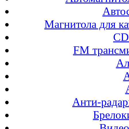
Авто
Магнитола для ка
CD
FM трансм
Ал
Анти-радар
Брелок
Видео