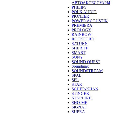
АВТОАКСЕССУАРЫ
PHILIPS
POLK AUDIO
PIONEER
POWER ACOUSTIK
PREMIERA
PROLOGY
RAINBOW
ROCKFORD
SATURN
SHERIFF
SMART
SONY
SOUND QUEST
Soundmax
SOUNDSTREAM
SPAL
SPL
STAR
SCHER-KHAN
STINGER
STARLINE
SHO-ME
SIGNAT
SUPRA