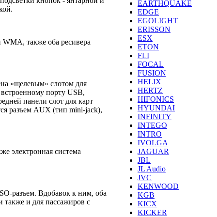
подсветки кнопок - янтарной и
EARTHQUAKE
кой.
EDGE
EGOLIGHT
ERISSON
ESX
и WMA, также оба ресивера
ETON
FLI
FOCAL
FUSION
HELIX
ена «щелевым» слотом для
HERTZ
 встроенному порту USB,
HIFONICS
едней панели слот для карт
HYUNDAI
я разъем AUX (тип mini-jack),
INFINITY
INTEGO
INTRO
IVOLGA
JAGUAR
кже электронная система
JBL
JL Audio
JVC
KENWOOD
SO-разъем. Вдобавок к ним, оба
KGB
 также и для пассажиров с
KICX
KICKER