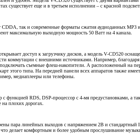
лен и удобен. Модель V-CD520 существует с двумя вариантами 
ах существует еще и в третьем исполнении – с красной подсвет
ат CDDA, так и современные форматы сжатия аудиоданных MP3 
меют максимальную выходную мощность 50 Ватт на 4 канала.
ткрывает доступ к загрузчику дисков, а модель V-CD520 оснащ
ти коммутации с внешними источниками. Например, благодаря
 подключать съемные флеш-накопители. А расположенный на пер
т этого типа. На передней панели всех аппаратов также имеетс
имер, медиаплееры или телефоны.
р с функцией RDS, DSP-процессор с 4-мя предустановками, а та
 на плохих дорогах.
рены пара линейных выходов с напряжением 2В и стандартный I
 что делает комфортным и более удобным прослушивание музыки