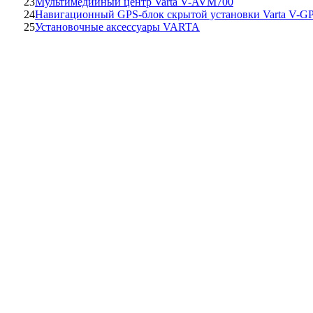
23
Мультимедийный центр Varta V-AVM700
24
Навигационный GPS-блок скрытой установки Varta V-G
25
Установочные аксессуары VARTA