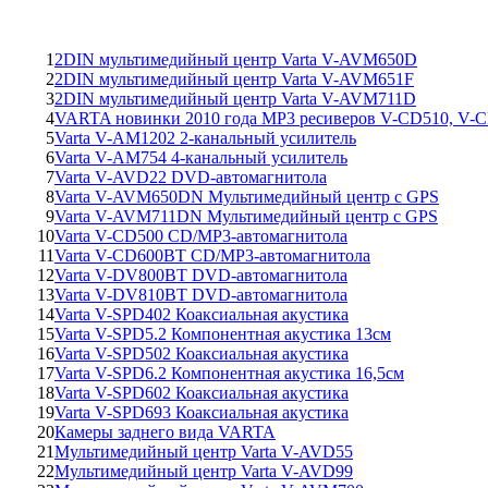
1
2DIN мультимедийный центр Varta V-AVM650D
2
2DIN мультимедийный центр Varta V-AVM651F
3
2DIN мультимедийный центр Varta V-AVM711D
4
VARTA новинки 2010 года MP3 ресиверов V-CD510, V-
5
Varta V-AM1202 2-канальный усилитель
6
Varta V-AM754 4-канальный усилитель
7
Varta V-AVD22 DVD-автомагнитола
8
Varta V-AVM650DN Мультимедийный центр с GPS
9
Varta V-AVM711DN Мультимедийный центр с GPS
10
Varta V-CD500 CD/MP3-автомагнитола
11
Varta V-CD600BT CD/MP3-автомагнитола
12
Varta V-DV800BT DVD-автомагнитола
13
Varta V-DV810BT DVD-автомагнитола
14
Varta V-SPD402 Коаксиальная акустика
15
Varta V-SPD5.2 Компонентная акустика 13см
16
Varta V-SPD502 Коаксиальная акустика
17
Varta V-SPD6.2 Компонентная акустика 16,5см
18
Varta V-SPD602 Коаксиальная акустика
19
Varta V-SPD693 Коаксиальная акустика
20
Камеры заднего вида VARTA
21
Мультимедийный центр Varta V-AVD55
22
Мультимедийный центр Varta V-AVD99