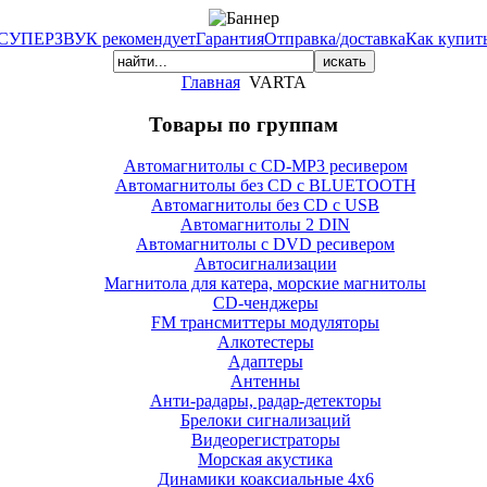
СУПЕРЗВУК рекомендует
Гарантия
Отправка/доставка
Как купит
Главная
VARTA
Товары по группам
Автомагнитолы с CD-MP3 ресивером
Автомагнитолы без CD с BLUETOOTH
Автомагнитолы без CD с USB
Автомагнитолы 2 DIN
Автомагнитолы с DVD ресивером
Автосигнализации
Магнитола для катера, морские магнитолы
CD-ченджеры
FM трансмиттеры модуляторы
Алкотестеры
Адаптеры
Антенны
Анти-радары, радар-детекторы
Брелоки сигнализаций
Видеорегистраторы
Морская акустика
Динамики коаксиальные 4х6