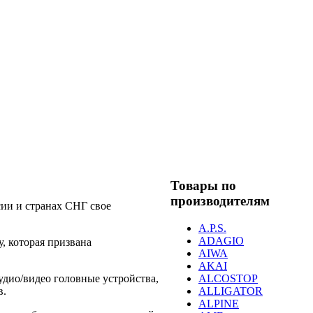
Товары по
производителям
сии и странах СНГ свое
A.P.S.
ADAGIO
, которая призвана
AIWA
AKAI
ALCOSTOP
удио/видео головные устройства,
ALLIGATOR
в.
ALPINE