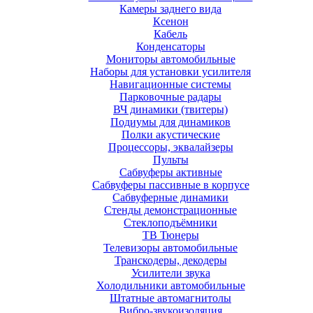
Камеры заднего вида
Ксенон
Кабель
Конденсаторы
Мониторы автомобильные
Наборы для установки усилителя
Навигационные системы
Парковочные радары
ВЧ динамики (твитеры)
Подиумы для динамиков
Полки акустические
Процессоры, эквалайзеры
Пульты
Сабвуферы активные
Сабвуферы пассивные в корпусе
Сабвуферные динамики
Стенды демонстрационные
Стеклоподъёмники
ТВ Тюнеры
Телевизоры автомобильные
Транскодеры, декодеры
Усилители звука
Холодильники автомобильные
Штатные автомагнитолы
Вибро-звукоизоляция