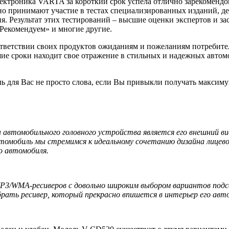
лектроника VARTA за короткий срок успела отлично зарекомендов
но принимают участие в тестах специализированных изданий, д
 Результат этих тестирований – высшие оценки экспертов и за
Рекомендуем» и многие другие.
ответствии своих продуктов ожиданиям и пожеланиям потребителе
ие сроки находит свое отражение в стильных и надежных автомо
ль для Вас не просто слова, если Вы привыкли получать максиму
 автомобильного головного устройства является его внешний ви
томобиль мы стремимся к идеальному сочетанию дизайна лицевой
о автомобиля.
P3/WMA-ресиверов с довольно широким выбором вариантов подсв
рать ресивер, который прекрасно впишется в интерьер его авт