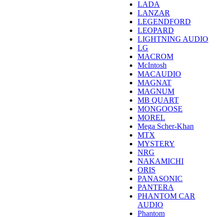
LADA
LANZAR
LEGENDFORD
LEOPARD
LIGHTNING AUDIO
LG
MACROM
McIntosh
MACAUDIO
MAGNAT
MAGNUM
MB QUART
MONGOOSE
MOREL
Mega Scher-Khan
MTX
MYSTERY
NRG
NAKAMICHI
ORIS
PANASONIC
PANTERA
PHANTOM CAR
AUDIO
Phantom