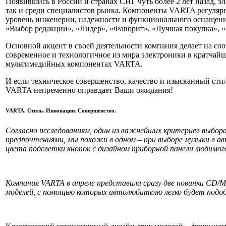
Появившись в России и странах СНГ чуть более 2 лет назад, э
так и среди специалистов рынка. Компоненты VARTA регуляр
уровень инженерии, надежности и функционального оснащения.
«Выбор редакции», «Лидер», «Фаворит», «Лучшая покупка», «
Основной акцент в своей деятельности компания делает на со
современное и технологичное из мира электроники в кратчайш
мультимедийных компонентах VARTA.
И если техническое совершенство, качество и изысканный сти
VARTA непременно оправдает Ваши ожидания!
VARTA. Стиль. Инновации. Совершенство.
Согласно исследованиям, один из важнейших критериев выбора
предпочтениями, мы похожи в одном – при выборе музыки в ав
цвета подсветки кнопок с дизайном приборной панели любимог
Компания VARTA в апреле представила сразу две новинки CD/M
моделей, с помощью которых автолюбителю легко будет подоб