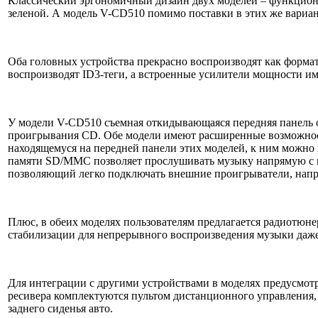
Классический эргономичный дизайн двух моделей – функциона
зеленой. А модель V-CD510 помимо поставки в этих же вариант
Оба головных устройства прекрасно воспроизводят как форм
воспроизводят ID3-теги, а встроенные усилители мощности и
У модели V-СD510 съемная откидывающаяся передняя панель о
проигрывания CD. Обе модели имеют расширенные возможнос
находящемуся на передней панели этих моделей, к ним можно
памяти SD/MMC позволяет прослушивать музыку напрямую с кар
позволяющий легко подключать внешние проигрыватели, напр
Плюс, в обеих моделях пользователям предлагается радиотюне
стабилизации для непрерывного воспроизведения музыки даже
Для интеграции с другими устройствами в моделях предусмот
ресивера комплектуются пультом дистанционного управления,
заднего сиденья авто.