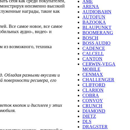
ать себя как среди покупателей,
AME
емонстрируя неизменно высокий
ARENA
служенные награды, такие как
AUDIOBAHN
AUTOFUN
BAZOOKA
й. Все самое новое, все самое
BLAUPUNKT
бильных аудио-, видео- и
BOOMERANG
BOSCH
BOSS AUDIO
м из возможного, техника
CADENCE
CALCELL
CANTON
CERWIN-VEGA
MOBILE
CENMAX
д. Обладая разными вкусами и
CHALLENGER
 поверхности ресивера, его
CLIFFORD
CLARION
COBRA
CONVOY
еток кнопок и дисплеев у этих
CRUNCH
омобиля.
DIAMOND
DIETZ
DLS
DRAGSTER