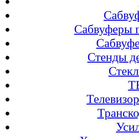
Сабву
Сабвуферы п
Сабвуф
Стенды д
Стек
Т
Телевизо
Транско
Усил