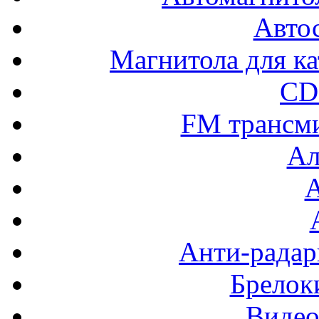
Авто
Магнитола для ка
CD
FM трансм
Ал
Анти-радар
Брелок
Видео