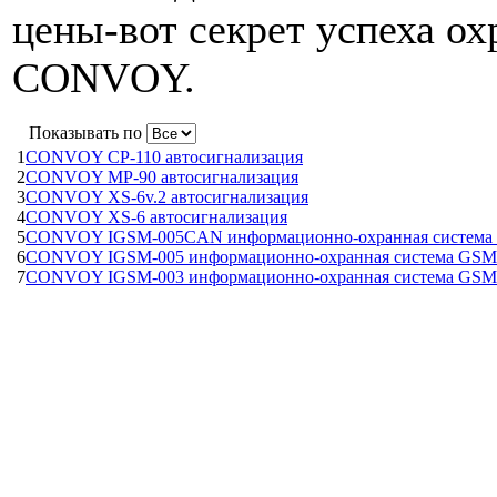
цены-вот секрет успеха о
CONVOY.
Показывать по
1
CONVOY CP-110 автосигнализация
2
CONVOY MP-90 автосигнализация
3
CONVOY XS-6v.2 автосигнализация
4
CONVOY XS-6 автосигнализация
5
CONVOY IGSM-005CAN информационно-охранная систем
6
CONVOY IGSM-005 информационно-охранная система GSM
7
CONVOY IGSM-003 информационно-охранная система GSM