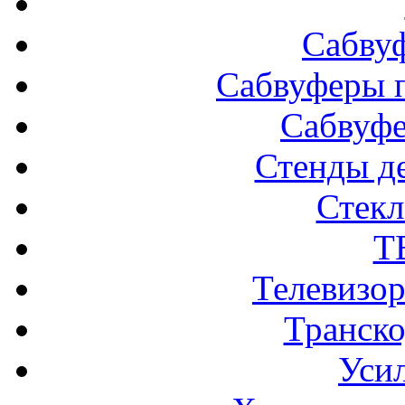
Сабву
Сабвуферы п
Сабвуф
Стенды д
Стек
Т
Телевизо
Транско
Усил