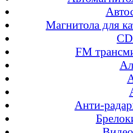
Авто
Магнитола для ка
CD
FM трансм
Ал
Анти-радар
Брелок
Видео