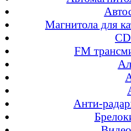
Авто
Магнитола для ка
CD
FM трансм
Ал
Анти-радар
Брелок
Видео