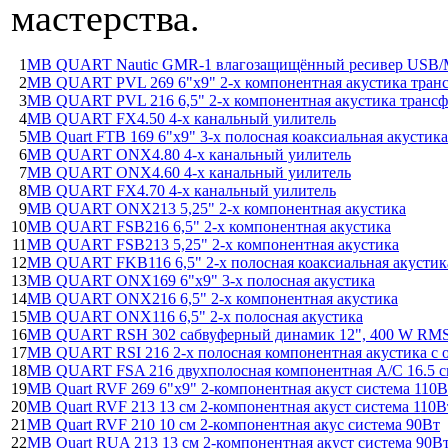
мастерства.
1
MB QUART Nautic GMR-1 влагозащищённый ресивер USB/M
2
MB QUART PVL 269 6"x9" 2-х компонентная акустика тран
3
MB QUART PVL 216 6,5" 2-х компонентная акустика транс
4
MB QUART FX4.50 4-х канальный уилитель
5
MB Quart FTB 169 6"x9" 3-х полосная коаксиальная акустика
6
MB QUART ONX4.80 4-х канальный уилитель
7
MB QUART ONX4.60 4-х канальный уилитель
8
MB QUART FX4.70 4-х канальный уилитель
9
MB QUART ONX213 5,25" 2-х компонентная акустика
10
MB QUART FSB216 6,5" 2-х компонентная акустика
11
MB QUART FSB213 5,25" 2-х компонентная акустика
12
MB QUART FKB116 6,5" 2-х полосная коаксиальная акустик
13
MB QUART ONX169 6"х9" 3-х полосная акустика
14
MB QUART ONX216 6,5" 2-х компонентная акустика
15
MB QUART ONX116 6,5" 2-х полосная акустика
16
MB QUART RSH 302 сабвуферный динамик 12", 400 W RM
17
MB QUART RSI 216 2-х полосная компонентная акустика с 
18
MB QUART FSA 216 двухполосная компонентная А/С 16.5 
19
MB Quart RVF 269 6"x9" 2-компонентная акуст система 110В
20
MB Quart RVF 213 13 см 2-компонентная акуст система 110В
21
MB Quart RVF 210 10 см 2-компонентная акус система 90Вт
22
MB Quart RUA 213 13 см 2-компонентная акуст система 90В