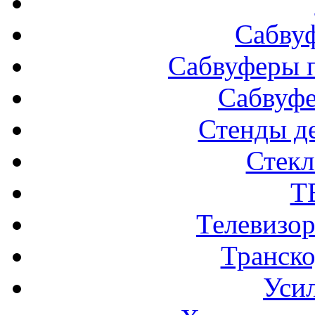
Сабву
Сабвуферы п
Сабвуф
Стенды д
Стек
Т
Телевизо
Транско
Усил