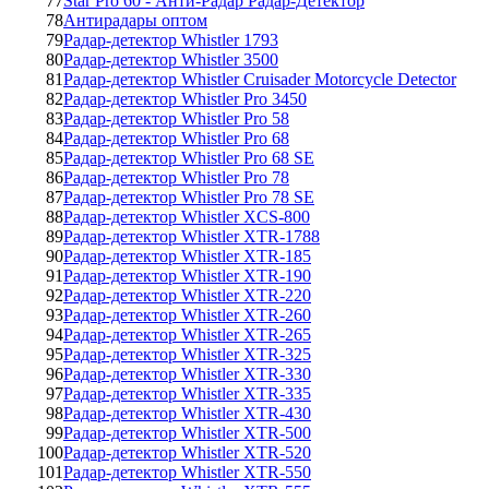
77
Star Pro 60 - Анти-Радар Радар-Детектор
78
Антирадары оптом
79
Радар-детектор Whistler 1793
80
Радар-детектор Whistler 3500
81
Радар-детектор Whistler Cruisader Motorcycle Detector
82
Радар-детектор Whistler Pro 3450
83
Радар-детектор Whistler Pro 58
84
Радар-детектор Whistler Pro 68
85
Радар-детектор Whistler Pro 68 SE
86
Радар-детектор Whistler Pro 78
87
Радар-детектор Whistler Pro 78 SE
88
Радар-детектор Whistler XCS-800
89
Радар-детектор Whistler XTR-1788
90
Радар-детектор Whistler XTR-185
91
Радар-детектор Whistler XTR-190
92
Радар-детектор Whistler XTR-220
93
Радар-детектор Whistler XTR-260
94
Радар-детектор Whistler XTR-265
95
Радар-детектор Whistler XTR-325
96
Радар-детектор Whistler XTR-330
97
Радар-детектор Whistler XTR-335
98
Радар-детектор Whistler XTR-430
99
Радар-детектор Whistler XTR-500
100
Радар-детектор Whistler XTR-520
101
Радар-детектор Whistler XTR-550