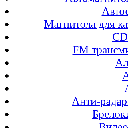
Авто
Магнитола для ка
CD
FM трансм
Ал
Анти-радар
Брелок
Видео