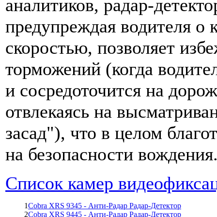
аналитиков, радар-детекто
предупреждая водителя о к
скоростью, позволяет избе
торможений (когда водител
и сосредоточится на дорож
отвлекаясь на высматрива
засад"), что в целом благо
на безопасности вождения
Список камер видеофиксац
1
Cobra XRS 9345 - Анти-Радар Радар-Детектор
2
Cobra XRS 9445 - Анти-Радар Радар-Детектор