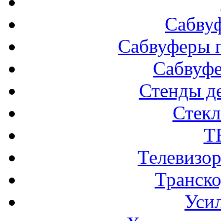
Сабву
Сабвуферы п
Сабвуф
Стенды д
Стек
Т
Телевизо
Транско
Усил