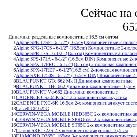
Сейчас на 
65
Динамики раздельные компонентные 16,5 см оптом
1
Alpine SPE-17SF - 6-1/2“ (16.5см) Компонентные 2-поло
2
Alpine SPG-17CS - 6-1/2" (16,5cm) Компонентные 2-пол
3
Alpine SPR-17S - 6-1/2” (16.5 см) Компонентные 2-поло
4
Alpine SPS-171A - 6-1/2" (16.5см DIN) Компонентные 2
5
Alpine SPX-17PRO - 6-1/2"(16.5 см) 2-полосная компонен
6
Alpine SPX-17REF - 6-1/2"(16,5 см) 2-полосная компонен
7
Alpine SXE-1750S - 6-1/2" (16.5см DIN) Компонентные 
8
BLAUPUNKT GTc 662 Mk II Динамики компонентные
9
BLAUPUNKT THc 662 Динамики компонентные 16,5см
10
BLAUPUNKT Vc-662 Динамики компонентные
11
CADENCE CS2.65K 6,5" 2-х компонентная акустика
12
CADENCE FXC-6K 16.5см 2-х компонентная акуст сист
13
Calcell CP-625C
14
CERWIN-VEGA MOBILE HED365C 2-х компонентная акуст
15
CERWIN-VEGA MOBILE SPRO65C 2-х компонентная ак
16
CERWIN-VEGA MOBILE ST65C 2-х компонентная акуст
17
Clarion SRE1722S 2-х компонентная акустика 16,5 см
18
DIAMOND D365C 165мм 3-х компонентная акустическая