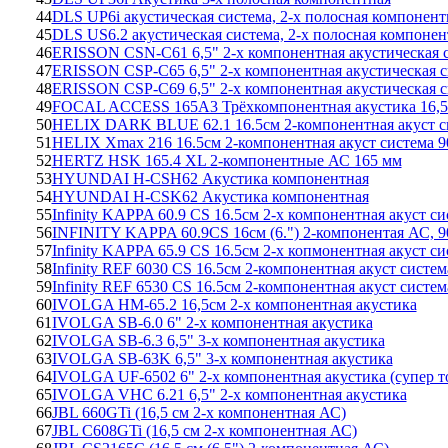
44
DLS UP6i акустическая система, 2-х полосная компонент
45
DLS US6.2 акустическая система, 2-х полосная компонен
46
ERISSON CSN-C61 6,5" 2-х компонентная акустическая 
47
ERISSON CSP-C65 6,5" 2-х компонентная акустическая с
48
ERISSON CSP-C69 6,5" 2-х компонентная акустическая с
49
FOCAL ACCESS 165A3 Трёхкомпонентная акустика 16,5 
50
HELIX DARK BLUE 62.1 16.5см 2-компонентная акуст с
51
HELIX Xmax 216 16.5см 2-компонентная акуст система 
52
HERTZ HSK 165.4 XL 2-компонентные АС 165 мм
53
HYUNDAI H-CSH62 Акустика компонентная
54
HYUNDAI H-CSK62 Акустика компонентная
55
Infinity KAPPA 60.9 CS 16.5см 2-х компонентная акуст с
56
INFINITY KAPPA 60.9CS 16см (6.") 2-компонентая АС, 9
57
Infinity KAPPA 65.9 CS 16.5см 2-х копмонентная акуст с
58
Infinity REF 6030 CS 16.5см 2-компонентная акуст систе
59
Infinity REF 6530 CS 16.5см 2-компонентная акуст систе
60
IVOLGA HM-65.2 16,5см 2-х компонентная акустика
61
IVOLGA SB-6.0 6" 2-х компонентная акустика
62
IVOLGA SB-6.3 6,5" 3-х компонентная акустика
63
IVOLGA SB-63K 6,5" 3-х компонентная акустика
64
IVOLGA UF-6502 6" 2-х компонентная акустика (супер т
65
IVOLGA VHC 6.21 6,5" 2-х компонентная акустика
66
JBL 660GTi (16,5 см 2-x компонентная АС)
67
JBL C608GTi (16,5 см 2-х компонентная АС)