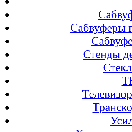
Сабву
Сабвуферы п
Сабвуф
Стенды д
Стек
Т
Телевизо
Транско
Усил