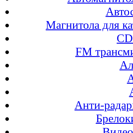
Авто
Магнитола для ка
CD
FM трансм
Ал
Анти-радар
Брелок
Видео