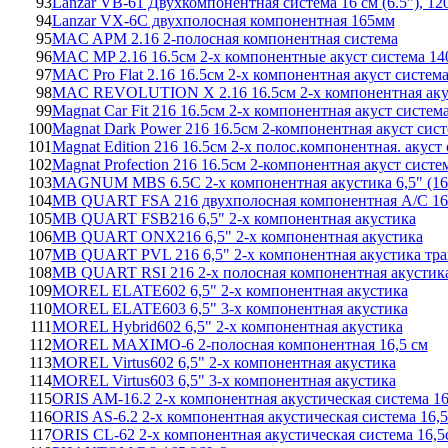
93
Lanzar VB-61 Двухкомпонентная система 16 см (6.5"), 120 
94
Lanzar VX-6C двухполосная компонентная 165мм
95
MAC APM 2.16 2-полосная компонентная система
96
MAC MP 2.16 16.5см 2-х компонентные акуст система 1
97
MAC Pro Flat 2.16 16.5см 2-х компонентная акуст систем
98
MAC REVOLUTION X 2.16 16.5см 2-х компонентная аку
99
Magnat Car Fit 216 16.5см 2-х компонентная акуст систе
100
Magnat Dark Power 216 16.5см 2-компонентная акуст сист
101
Magnat Edition 216 16.5см 2-х полос.компонентная. акуст
102
Magnat Profection 216 16.5см 2-компонентная акуст систе
103
MAGNUM MBS 6.5C 2-х компонентная акустика 6,5" (16
104
MB QUART FSA 216 двухполосная компонентная А/С 16
105
MB QUART FSB216 6,5" 2-х компонентная акустика
106
MB QUART ONX216 6,5" 2-х компонентная акустика
107
MB QUART PVL 216 6,5" 2-х компонентная акустика тр
108
MB QUART RSI 216 2-х полосная компонентная акустика
109
MOREL ELATE602 6,5" 2-х компонентная акустика
110
MOREL ELATE603 6,5" 3-х компонентная акустика
111
MOREL Hybrid602 6,5" 2-х компонентная акустика
112
MOREL MAXIMO-6 2-полосная компонентная 16,5 см
113
MOREL Virtus602 6,5" 2-х компонентная акустика
114
MOREL Virtus603 6,5" 3-х компонентная акустика
115
ORIS AM-16.2 2-х компонентная акустическая система 16
116
ORIS AS-6.2 2-х компонентная акустическая система 16,
117
ORIS CL-62 2-х компонентная акустическая система 16,5