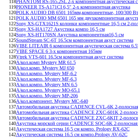
118
PHANTOM RS-165.2SL 2-х компонентная акустическая с
119
PIONEER TS-A171CI 6,5" 2-х компонентная акустика
120
POLK AUDIO DB 6501 165мм,компонентные, 100/300 Вт н
121
POLK AUDIO MM 6501 165 мм двухкомпонентная акусти
122
Sony XS-GTX1621S колонки компонентные 16,5 см 2-по
123
Sony XS-HA1727 Акустика компо 16,5 см
124
Sony XS-HT170SN Акустика компонентная16,5 см
125
SoundStream SC-6T 16.5см компонентная акуст система
126
VIBE LITEAIR 6 компонентная акустическая система 6.5
127
VIBE SPACE 6 3-х компонентная 165мм
128
Vtrek VTS-601 16.5см компонентная акуст система
129
А/кол.комп Mystery MR 61.5
130
А/кол.комп. Mystery MJ 650
131
А/кол.компо. Mystery MF-6.2
132
А/кол.компо. Mystery MF-6.3
133
А/кол.компо. Mystery MN 6.5
134
А/кол.компо. Mystery MO-65.1
135
А/кол.компо. Mystery MP-206
136
А/кол.компонент. Mystery MC-640
137
Автомобильная акустика CADENCE CVL-6K 2-полосная
138
Автомобильная акустика CADENCE ZXC-601K 2-полосн
139
Автомобильная акустика CADENCE ZXC-6KIT 2-полосн
140
Акустика морской серии CADENCE SQC-6K 2-полосная
141
Акустическая система 16,5 см компо. Prology RX-62C
142
Акустическая система 16.5 см компо.Prology AV-62C