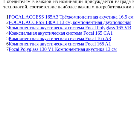
Победителям в каждой из номинаций присуждается награда 
технологий, соответствие наиболее важным потребительским к
1
FOCAL ACCESS 165A3 Трёхкомпонентная акустика 16,5 см
2
FOCAL ACCESS 130A1 13 см, компонентная двухполосная
3
Компонентная акустическая система Focal Polyglass 165 VB
4
Коаксиальная акустическая система Focal 165 CA1
5
Компонентная акустическая система Focal 165 A3
6
Компонентная акустическая система Focal 165 A1
7
Focal Polyglass 130 V1 Компонентная акустика 13 см