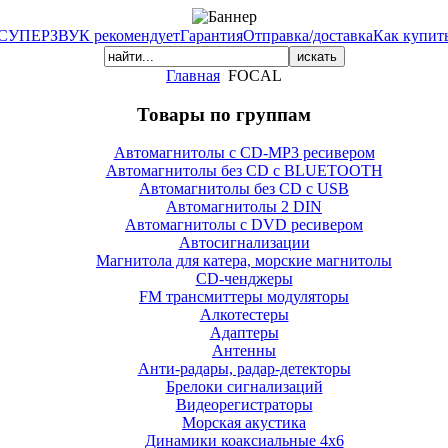
СУПЕРЗВУК рекомендует
Гарантия
Отправка/доставка
Как купит
Главная
FOCAL
Товары по группам
Автомагнитолы с CD-MP3 ресивером
Автомагнитолы без CD с BLUETOOTH
Автомагнитолы без CD с USB
Автомагнитолы 2 DIN
Автомагнитолы с DVD ресивером
Автосигнализации
Магнитола для катера, морские магнитолы
CD-ченджеры
FM трансмиттеры модуляторы
Алкотестеры
Адаптеры
Антенны
Анти-радары, радар-детекторы
Брелоки сигнализаций
Видеорегистраторы
Морская акустика
Динамики коаксиальные 4х6