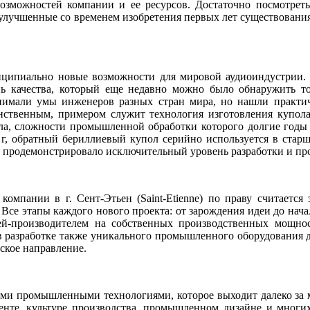
возможностей компании и ее ресурсов. Достаточно посмотре
о улучшенные со временем изобретения первых лет существовани
нципиально новые возможности для мировой аудиоиндустрии.
нь качества, который еще недавно можно было обнаружить т
анимали умы инженеров разных стран мира, но нашли практи
инственным, примером служит технология изготовления купол
ала, сложности промышленной обработки которого долгие годы
 г, обратный бериллиевый купол серийно используется в стар
кже продемонстрировало исключительный уровень разработки и пр
омпании в г. Сент-Этьен (Saint-Etienne) по праву считается
се этапы каждого нового проекта: от зарождения идеи до нача
ей-производителем на собственных производственных мощнос
в разработке также уникального промышленного оборудования 
ьское направление.
ными промышленными технологиями, которое выходит далеко за
нте, культуре производства, промышленном дизайне и многих