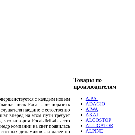
Товары по
производителям
A.P.S.
совершенствуется с каждым новым
ADAGIO
авная цель Focal - не поразить
AIWA
слушателя наедине с естественно
AKAI
шаг вперед на этом пути требует
ALCOSTOP
 что история Focal-JMLab - это
ALLIGATOR
 недр компании на свет появилась
ALPINE
стотных динамиков - и далее по