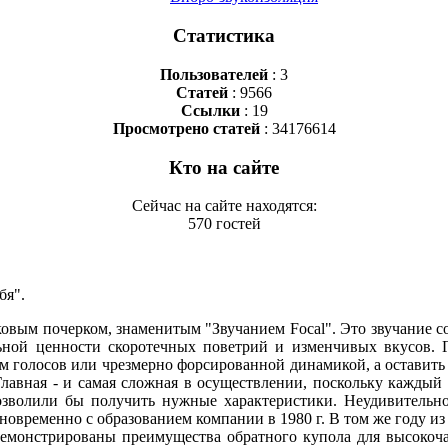
Статистика
Пользователей
: 3
Статей
: 9566
Ссылки
: 19
Просмотрено статей
: 34176614
Кто на сайте
Сейчас на сайте находятся:
570 гостей
бя".
овым почерком, знаменитым "Звучанием Focal". Это звучание 
ьной ценности скоротечных поветрий и изменчивых вкусов. Гл
голосов или чрезмерно форсированной динамикой, а оставить 
лавная - и самая сложная в осуществлении, поскольку каждый 
озволили бы получить нужные характеристики. Неудивительно,
овременно с образованием компании в 1980 г. В том же году из
демонстрированы преимущества обратного купола для высокоча