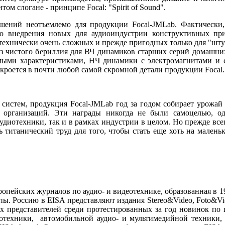
м слогане - принципе Focal: "Spirit of Sound".
шений неотъемлемо для продукции Focal-JMLab. Фактическ
о внедрения новых для аудиоиндустрии конструктивных пр
технически очень сложных и прежде пригодных только для "шту
з чистого бериллия для ВЧ динамиков старших серий домашни
мыми характеристиками, НЧ динамики с электромагнитами и 
 кроется в почти любой самой скромной детали продукции Focal.
систем, продукция Focal-JMLab год за годом собирает урожай
 организаций. Эти награды никогда не были самоцелью, о
диотехники, так и в рамках индустрии в целом. Но прежде всег
ть титанический труд для того, чтобы стать еще хоть на мален
вропейских журналов по аудио- и видеотехнике, образованная в 1
пы. Россию в EISA представляют издания Stereo&Video, Foto&Vi
 представителей среди протестированных за год новинок по ш
тотехники, автомобильной аудио- и мультимедийной техники, 