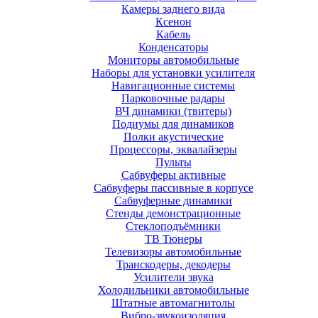
Камеры заднего вида
Ксенон
Кабель
Конденсаторы
Мониторы автомобильные
Наборы для установки усилителя
Навигационные системы
Парковочные радары
ВЧ динамики (твитеры)
Подиумы для динамиков
Полки акустические
Процессоры, эквалайзеры
Пульты
Сабвуферы активные
Сабвуферы пассивные в корпусе
Сабвуферные динамики
Стенды демонстрационные
Стеклоподъёмники
ТВ Тюнеры
Телевизоры автомобильные
Транскодеры, декодеры
Усилители звука
Холодильники автомобильные
Штатные автомагнитолы
Вибро-звукоизоляция