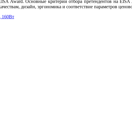
EISA Award. Основные критерии отбора претендентов на EISA 
ачествам, дизайн, эргономика и соответствие параметров ценов
, 160Вт