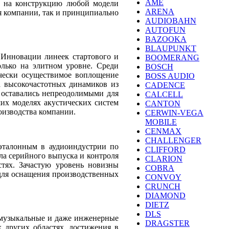
AME
ть на конструкцию любой модели
ARENA
я компании, так и принципиально
AUDIOBAHN
AUTOFUN
BAZOOKA
BLAUPUNKT
 Инновации линеек стартового и
BOOMERANG
олько на элитном уровне. Среди
BOSCH
чески осуществимое воплощение
BOSS AUDIO
а высокочастотных динамиков из
CADENCE
 оставались непреодолимыми для
CALCELL
ших моделях акустических систем
CANTON
оизводства компании.
CERWIN-VEGA
MOBILE
CENMAX
CHALLENGER
 эталонным в аудиоиндустрии по
CLIFFORD
ла серийного выпуска и контроля
CLARION
тях. Зачастую уровень новизны
COBRA
для оснащения производственных
CONVOY
CRUNCH
DIAMOND
DIETZ
DLS
 музыкальные и даже инженерные
DRAGSTER
 других областях, достижения в