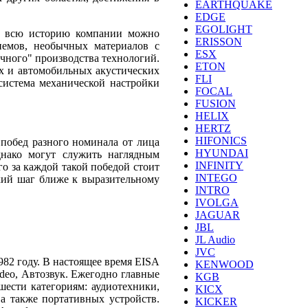
EARTHQUAKE
EDGE
EGOLIGHT
и, всю историю компании можно
ERISSON
иемов, необычных материалов с
ESX
чного" производства технологий.
ETON
х и автомобильных акустических
FLI
система механической настройки
FOCAL
FUSION
HELIX
HERTZ
HIFONICS
 побед разного номинала от лица
HYUNDAI
днако могут служить наглядным
INFINITY
о за каждой такой победой стоит
INTEGO
ький шаг ближе к выразительному
INTRO
IVOLGA
JAGUAR
JBL
JL Audio
JVC
982 году. В настоящее время EISA
KENWOOD
deo, Автозвук. Ежегодно главные
KGB
ести категориям: аудиотехники,
KICX
а также портативных устройств.
KICKER