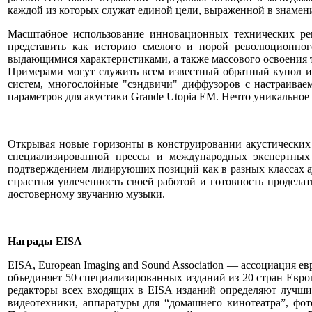
каждой из которых служат единой цели, выраженной в знаменито
Масштабное использование инновационных технических ре
представить как историю смелого и порой революционног
выдающимися характеристиками, а также массового освоения 
Примерами могут служить всем известный обратный купол и
систем, многослойные "сэндвичи" диффузоров с настраивае
параметров для акустики Grande Utopia EM. Нечто уникальное
Открывая новые горизонты в конструировании акустических 
специализированной прессы и международных экспертных
подтверждением лидирующих позиций как в разных классах ау
страстная увлеченность своей работой и готовность продела
достоверному звучанию музыки.
Награды EISA
EISA, European Imaging and Sound Association — ассоциация е
объединяет 50 специализированных изданий из 20 стран Евро
редакторы всех входящих в EISA изданий определяют лучших
видеотехники, аппаратуры для “домашнего кинотеатра”, фо