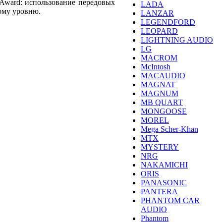
Award: использование передовых
LADA
ому уровню.
LANZAR
LEGENDFORD
LEOPARD
LIGHTNING AUDIO
LG
MACROM
McIntosh
MACAUDIO
MAGNAT
MAGNUM
MB QUART
MONGOOSE
MOREL
Mega Scher-Khan
MTX
MYSTERY
NRG
NAKAMICHI
ORIS
PANASONIC
PANTERA
PHANTOM CAR
AUDIO
Phantom