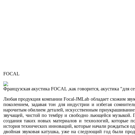
FOCAL
Французская акустика FOCAL ,как говорится, акустика "для се
Любая продукция компании Focal-JMLab обладает схожим звук
поколением, задавая тон для индустрии и избегая сомнител
нарочитым обилием деталей, искусственным приукрашиванием 
звучащей, чистой по тембру и свободно льющейся музыкой. Г
создания таких новых материалов и технологий, которые п
история технических инноваций, которые начали рождаться одн
двойная звуковая катушка, уже на следующий год были про