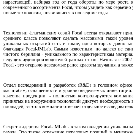
нарастающей, набирая год от года обороты по мере роста 
современного ассортимента Focal, чтобы увидеть как серьезн
новые технологии, появившиеся в последние годы.
Технологии флагманских серий Focal всегда открывают при
среднего класса позволяют сделать массовыми такой урове
уникальных открытий есть и такие, идеи которых давно з
благодаря Focal-JMLab. Самым известным, но далеко не ед
чистого бериллия - уникального по характеристикам матери
ведущих аудиопроизводителей разных стран. Начиная с 2002
Focal - это открыло неведомые ранее красоты звучания, а та
Отдел исследований и разработок (R&D) в головном офисе к
масштабам, оснащенности и уровню выделяемых инвестиций. В
качества продукции, - полностью контролируются компани
принятых на вооружение технологий диктует необходимость 
площадей, за это в компании отвечает отдельное исследовател
Секрет лидерства Focal-JMLab - в таком овладении уникаль
рамки. Это также отражение передовых позиций в менеджме