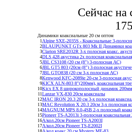
Сейчас на 
175
Динамики коаксиальные 20 см оптом
1
Alpine SXE-2035S - Коаксиальные 3-полос
2
BLAUPUNKT GTx 803 Mk II Динамики коа
3
Clarion SRE2032R 3-х полосная коакс. акуст
4
DLS 428 акустика 2х полосная коаксиальная
5
JBL CS3108 (20 см (8") 3-полосная АС)
6
JBL GT5 803 (20см (8") 3-полосная акустиче
7
JBL GTO838 (20 см 3-х полосная АС)
8
Kenwood KFC-2089ie 20-см 3-полосная акус
9
KICX ALN-803 8"(200мм), коаксиальная тр
10
Kicx EX 8 широкополосный динамик 200м
11
Lanzar VX-830 20см коаксиалы
12
MAC IRON 20.3 20 см 3-х полосная коаксиа
13
MAC Revolution X 20.3 20см 3-х полосная к
14
MAGNUM MPS 8.0-4SB 2-х полосный коакси
15
Pioneer TS-A2013i 3-полосная коаксиальная
16
А/кол.20см Pioneer TS-A2003I
17
А/кол.20см Pioneer TS-E2002I
18
А/кол.коакс 20 см Mystery MF-83