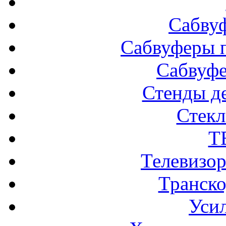
Сабву
Сабвуферы п
Сабвуф
Стенды д
Стек
Т
Телевизо
Транско
Усил