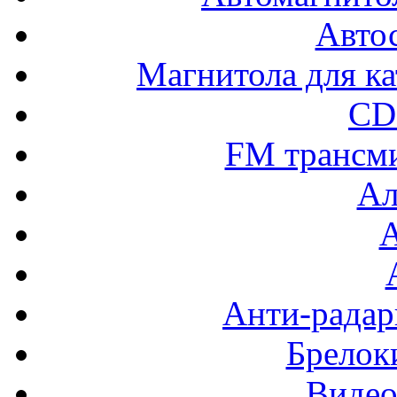
Авто
Магнитола для ка
CD
FM трансм
Ал
Анти-радар
Брелок
Видео