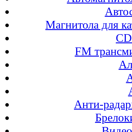
Авто
Магнитола для ка
CD
FM трансм
Ал
Анти-радар
Брелок
Видео