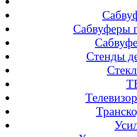
Сабву
Сабвуферы п
Сабвуф
Стенды д
Стек
Т
Телевизо
Транско
Усил