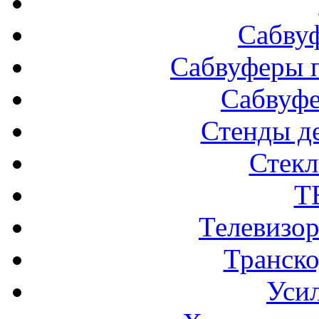
Сабву
Сабвуферы п
Сабвуф
Стенды д
Стек
Т
Телевизо
Транско
Усил