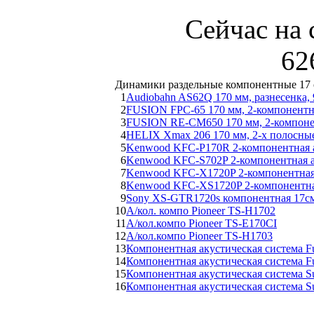
Сейчас на 
62
Динамики раздельные компонентные 17 
1
Audiobahn AS62Q 170 мм, разнесенка,
2
FUSION FPC-65 170 мм, 2-компонентн
3
FUSION RE-CM650 170 мм, 2-компоне
4
HELIX Xmax 206 170 мм, 2-х полосны
5
Kenwood KFC-P170R 2-компонентная а
6
Kenwood KFC-S702P 2-компонентная а
7
Kenwood KFC-X1720P 2-компонентная 
8
Kenwood KFC-XS1720P 2-компонентная
9
Sony XS-GTR1720s компонентная 17см
10
А/кол. компо Pioneer TS-H1702
11
А/кол.компо Pioneer TS-E170CI
12
А/кол.компо Pioneer TS-H1703
13
Компонентная акустическая система F
14
Компонентная акустическая система F
15
Компонентная акустическая система S
16
Компонентная акустическая система S