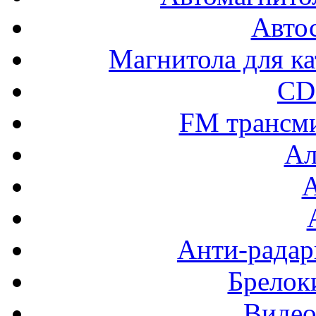
Авто
Магнитола для ка
CD
FM трансм
Ал
Анти-радар
Брелок
Видео