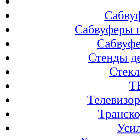
Сабву
Сабвуферы п
Сабвуф
Стенды д
Стек
Т
Телевизо
Транско
Усил