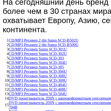
На сегодняшний день бренд
более чем в 30 странах мир
охватывает Европу, Азию, с
континента.
1
CD/MP3 Ресивер 2 din Supra SCD-B502U
2
CD/MP3 Ресивер 2 din Supra SCD-B509U
3
CD/MP3 Ресивер Supra SCD-301U
4
CD/MP3 Ресивер Supra SCD-302U
5
CD/MP3 Ресивер Supra SCD-303
6
CD/MP3 Ресивер Supra SCD-304U
7
CD/MP3 Ресивер Supra SCD-305
8
CD/MP3 Ресивер Supra SCD-306U
9
CD/MP3 Ресивер Supra SCD-308U
10
CD/MP3 Ресивер Supra SCD-309U
11
CD/MP3 Ресивер Supra SCD-404U
12
CD/MP3 Ресивер Supra SCD-408U
13
CD/MP3 Ресивер Supra SCD-504U
14
DVD проигрыватель 2DIN с широкоформатным сенсорным 
DVD проигрыватель 2DIN с широкоформатным сенсорным 
15
704B