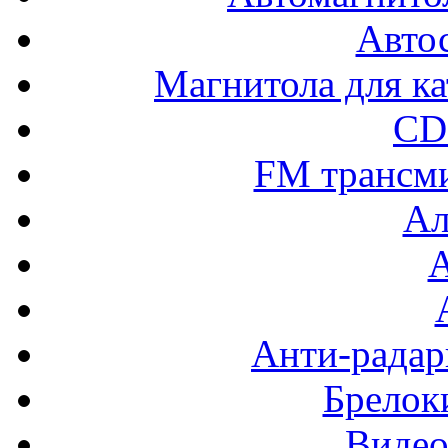
Авто
Магнитола для ка
CD
FM трансм
Ал
Анти-радар
Брелок
Видео