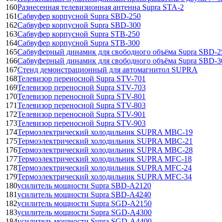
160
Разнесенная телевизионная антенна Supra STA-2
161
Сабвуфер корпусной Supra SBD-250
162
Сабвуфер корпусной Supra SBD-300
163
Сабвуфер корпусной Supra STB-250
164
Сабвуфер корпусной Supra STB-300
165
Сабвуферный динамик для свободного объёма Supra SBD-2
166
Сабвуферный динамик для свободного объёма Supra SBD-3
167
Стенд демонстрационный для автомагнитол SUPRA
168
Телевизор переносной Supra STV-701
169
Телевизор переносной Supra STV-703
170
Телевизор переносной Supra STV-801
171
Телевизор переносной Supra STV-803
172
Телевизор переносной Supra STV-901
173
Телевизор переносной Supra STV-903
174
Термоэлектрический холодильник SUPRA MBC-19
175
Термоэлектрический холодильник SUPRA MBC-21
176
Термоэлектрический холодильник SUPRA MBC-28
177
Термоэлектрический холодильник SUPRA MFC-18
178
Термоэлектрический холодильник SUPRA MFC-24
179
Термоэлектрический холодильник SUPRA MFC-34
180
усилитель мощности Supra SBD-A2120
181
усилитель мощности Supra SBD-A4240
182
усилитель мощности Supra SGD-A2150
183
усилитель мощности Supra SGD-A4300
184
усилитель мощности Supra SGD-A4400