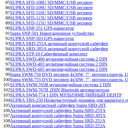
85
SUPRA SFD-108U SD/MMC/USB ресивер
86
SUPRA SFD-109U SD/MMC/USB ресивер
87
SUPRA SFD-110U SD/MMC/USB ресивер
88
SUPRA SFD-113U SD/MMC/USB ресивер
89
SUPRA SFD-115U SD/MMC/USB ресивер
90
SUPRA SNP-351 GPS-навигатор
91
Supra SNP-501 Навигационное устройство
92
SUPRA SNP-503 GPS-навигатор
93
SUPRA SRD-255A активный корпусной сабвуфер
94
SUPRA SRD-305A активный корпусной сабвуфер
95
SUPRA STP-10 Сабвуферный комплект
96
SUPRA SWD-400 мультимедийная система 2 DIN
97
SUPRA SWD-403 мультимедийная система 2 DIN
98
SUPRA SWD-605 мультимедийная система 2 DIN
99
Supra SWM-750 DVD ресивер 4х50W, 7", моториз.панель
100
Supra SWM-755 DVD ресивер 4х50W, 7", моториз.панель
101
SUPRA SWM-765B мультимедийная система 2 DIN
102
SUPRA SWM-767B 2DIN Bluetooth автомагнитола
103
SUPRA SWM-774 1-DIN МУЛЬТИМЕДИЙНЫЙ ЦЕНТР
104
SUPRA TBS-250 Низкочастотный динамик для закрытого о
105
Активный компактный сабвуфер Supra SBD-20T
106
Активный корпусной сабвуфер Supra SBD-25TA
107
Активный корпусной сабвуфер Supra SBD-30TA
108
Активный корпусной сабвуфер Supra SRD-251A
109
Активный корпусной сабвуфер Supra SRD-253A