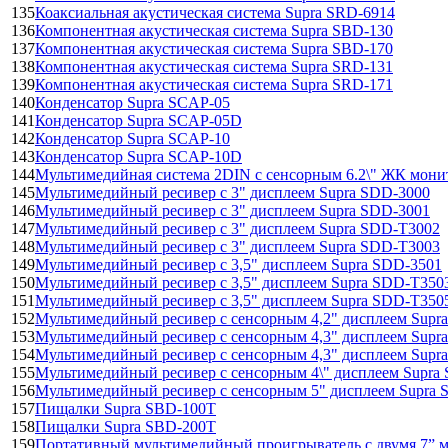
135
Коаксиальная акустическая система Supra SRD-6914
136
Компонентная акустическая система Supra SBD-130
137
Компонентная акустическая система Supra SBD-170
138
Компонентная акустическая система Supra SRD-131
139
Компонентная акустическая система Supra SRD-171
140
Конденсатор Supra SCAP-05
141
Конденсатор Supra SCAP-05D
142
Конденсатор Supra SCAP-10
143
Конденсатор Supra SCAP-10D
144
Мультимедийная система 2DIN с сенсорным 6.2\" ЖК мон
145
Мультимедийный ресивер с 3" дисплеем Supra SDD-3000
146
Мультимедийный ресивер с 3" дисплеем Supra SDD-3001
147
Мультимедийный ресивер с 3" дисплеем Supra SDD-T3002
148
Мультимедийный ресивер с 3" дисплеем Supra SDD-T3003
149
Мультимедийный ресивер с 3,5" дисплеем Supra SDD-3501
150
Мультимедийный ресивер с 3,5" дисплеем Supra SDD-T350
151
Мультимедийный ресивер с 3,5" дисплеем Supra SDD-T350
152
Мультимедийный ресивер с сенсорным 4,2" дисплеем Supr
153
Мультимедийный ресивер с сенсорным 4,3" дисплеем Supr
154
Мультимедийный ресивер с сенсорным 4,3" дисплеем Supr
155
Мультимедийный ресивер с сенсорным 4\" дисплеем Supra
156
Мультимедийный ресивер с сенсорным 5" дисплеем Supra
157
Пищалки Supra SBD-100T
158
Пищалки Supra SBD-200T
159
Портативный мультимедийный проигрыватель с двумя 7” 