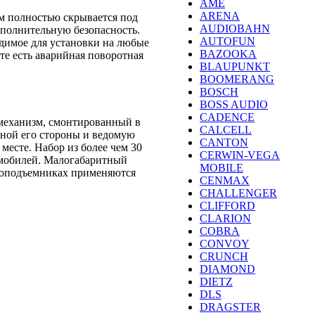
AME
ARENA
м полностью скрывается под
AUDIOBAHN
ополнительную безопасность.
AUTOFUN
димое для установки на любые
BAZOOKA
е есть аварийная поворотная
BLAUPUNKT
BOOMERANG
BOSCH
BOSS AUDIO
CADENCE
 механизм, смонтированный в
CALCELL
дной его стороны и ведомую
CANTON
месте. Набор из более чем 30
CERWIN-VEGA
томобилей. Малогабаритный
MOBILE
клоподъемниках применяются
CENMAX
CHALLENGER
CLIFFORD
CLARION
COBRA
CONVOY
CRUNCH
DIAMOND
DIETZ
DLS
DRAGSTER