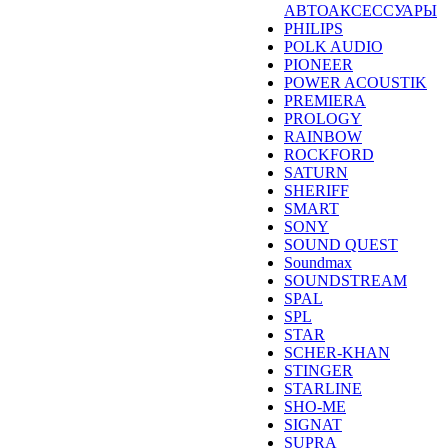
АВТОАКСЕССУАРЫ
PHILIPS
POLK AUDIO
PIONEER
POWER ACOUSTIK
PREMIERA
PROLOGY
RAINBOW
ROCKFORD
SATURN
SHERIFF
SMART
SONY
SOUND QUEST
Soundmax
SOUNDSTREAM
SPAL
SPL
STAR
SCHER-KHAN
STINGER
STARLINE
SHO-ME
SIGNAT
SUPRA