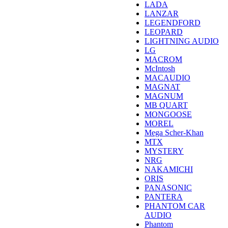
LADA
LANZAR
LEGENDFORD
LEOPARD
LIGHTNING AUDIO
LG
MACROM
McIntosh
MACAUDIO
MAGNAT
MAGNUM
MB QUART
MONGOOSE
MOREL
Mega Scher-Khan
MTX
MYSTERY
NRG
NAKAMICHI
ORIS
PANASONIC
PANTERA
PHANTOM CAR
AUDIO
Phantom