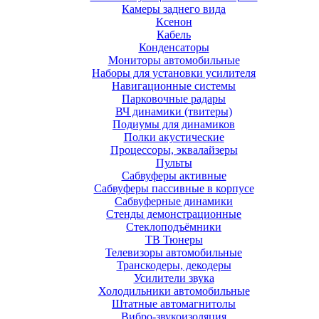
Камеры заднего вида
Ксенон
Кабель
Конденсаторы
Мониторы автомобильные
Наборы для установки усилителя
Навигационные системы
Парковочные радары
ВЧ динамики (твитеры)
Подиумы для динамиков
Полки акустические
Процессоры, эквалайзеры
Пульты
Сабвуферы активные
Сабвуферы пассивные в корпусе
Сабвуферные динамики
Стенды демонстрационные
Стеклоподъёмники
ТВ Тюнеры
Телевизоры автомобильные
Транскодеры, декодеры
Усилители звука
Холодильники автомобильные
Штатные автомагнитолы
Вибро-звукоизоляция