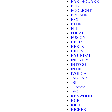
EARTHQUAKE
EDGE
EGOLIGHT
ERISSON
ESX
ETON
FLI
FOCAL
FUSION
HELIX
HERTZ
HIFONICS
HYUNDAI
INFINITY
INTEGO
INTRO
IVOLGA
JAGUAR
JBL
JL Audio
JVC
KENWOOD
KGB
KICX
KICKER