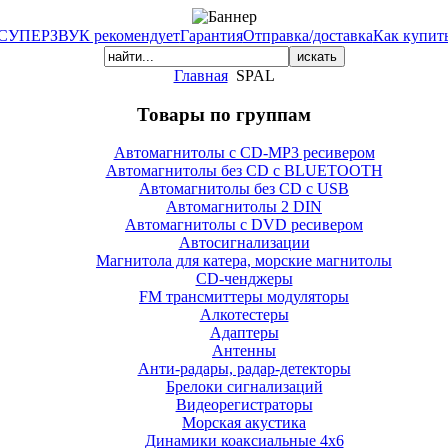
СУПЕРЗВУК рекомендует
Гарантия
Отправка/доставка
Как купит
Главная
SPAL
Товары по группам
Автомагнитолы с CD-MP3 ресивером
Автомагнитолы без CD с BLUETOOTH
Автомагнитолы без CD с USB
Автомагнитолы 2 DIN
Автомагнитолы с DVD ресивером
Автосигнализации
Магнитола для катера, морские магнитолы
CD-ченджеры
FM трансмиттеры модуляторы
Алкотестеры
Адаптеры
Антенны
Анти-радары, радар-детекторы
Брелоки сигнализаций
Видеорегистраторы
Морская акустика
Динамики коаксиальные 4х6