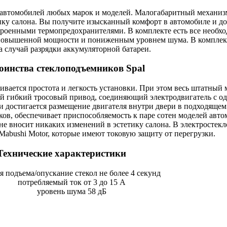
и автомобилей любых марок и моделей. Малогабаритный механиз
ику салона. Вы получите изысканный комфорт в автомобиле и д
роенными термопредохранителями. В комплекте есть все необхо
 повышенной мощности и пониженным уровнем шума. В комплект
а случай разрядки аккумуляторной батареи.
оинства стеклоподъемников Spal
ивается простота и легкость установки. При этом весь штатный
ый гибкий тросовый привод, соединяющий электродвигатель с о
 и достигается размещение двигателя внутри двери в подходящем 
ков, обеспечивает приспособляемость к паре сотен моделей ав
не вносит никаких изменений в эстетику салона. В электросте
abushi Motor, которые имеют токовую защиту от перегрузки.
Технические характеристики
я подъема/опускание стекол не более 4 секунд
потребляемый ток от 3 до 15 А
уровень шума 58 дБ