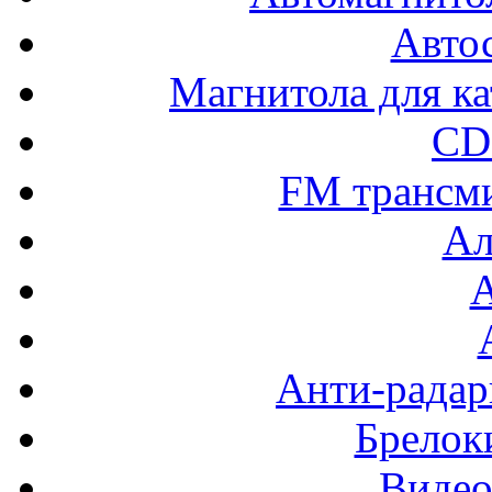
Авто
Магнитола для ка
CD
FM трансм
Ал
Анти-радар
Брелок
Видео