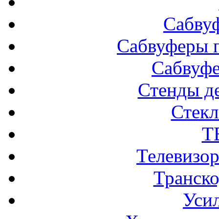
Сабву
Сабвуферы п
Сабвуф
Стенды д
Стек
Т
Телевизо
Транско
Усил