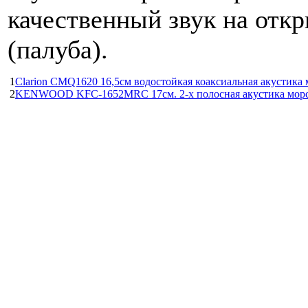
качественный звук на отк
(палуба).
1
Clarion CMQ1620 16,5см водостойкая коаксиальная акустика 
2
KENWOOD KFC-1652MRC 17см. 2-х полосная акустика морс