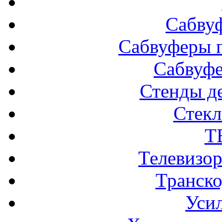
Сабву
Сабвуферы п
Сабвуф
Стенды д
Стек
Т
Телевизо
Транско
Усил