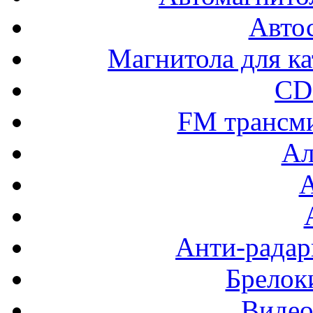
Авто
Магнитола для ка
CD
FM трансм
Ал
Анти-радар
Брелок
Видео