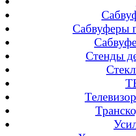
Сабву
Сабвуферы п
Сабвуф
Стенды д
Стек
Т
Телевизо
Транско
Усил