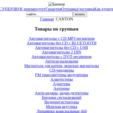
СУПЕРЗВУК рекомендует
Гарантия
Отправка/доставка
Как купит
Главная
CANTON
Товары по группам
Автомагнитолы с CD-MP3 ресивером
Автомагнитолы без CD с BLUETOOTH
Автомагнитолы без CD с USB
Автомагнитолы 2 DIN
Автомагнитолы с DVD ресивером
Автосигнализации
Магнитола для катера, морские магнитолы
CD-ченджеры
FM трансмиттеры модуляторы
Алкотестеры
Адаптеры
Антенны
Анти-радары, радар-детекторы
Брелоки сигнализаций
Видеорегистраторы
Морская акустика
Динамики коаксиальные 4х6