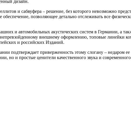
енный дизайн.
еллитов и сабвуфера – решение, без которого невозможно пред
е обеспечение, позволяющее детально отслеживать все физическ
шних и автомобильных акустических систем в Германии, а так
и непревзойденному внешнему оформлению, топовые линейки ком
пейских и российских Изданий.
пании подтверждает приверженность этому слогану – недаром ее
ии, но и простые ценители качественного звука и современного