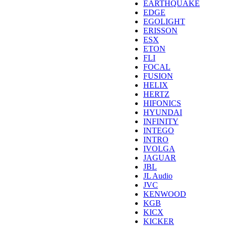
EARTHQUAKE
EDGE
EGOLIGHT
ERISSON
ESX
ETON
FLI
FOCAL
FUSION
HELIX
HERTZ
HIFONICS
HYUNDAI
INFINITY
INTEGO
INTRO
IVOLGA
JAGUAR
JBL
JL Audio
JVC
KENWOOD
KGB
KICX
KICKER