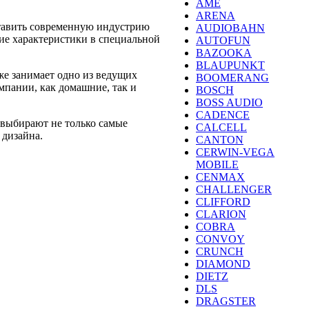
AME
ARENA
ставить современную индустрию
AUDIOBAHN
ие характеристики в специальной
AUTOFUN
BAZOOKA
BLAUPUNKT
же занимает одно из ведущих
BOOMERANG
пании, как домашние, так и
BOSCH
BOSS AUDIO
CADENCE
 выбирают не только самые
CALCELL
 дизайна.
CANTON
CERWIN-VEGA
MOBILE
CENMAX
CHALLENGER
CLIFFORD
CLARION
COBRA
CONVOY
CRUNCH
DIAMOND
DIETZ
DLS
DRAGSTER