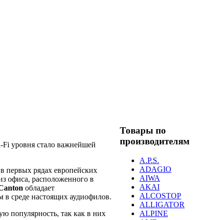
Товары по
производителям
i-Fi уровня стало важнейшей
A.P.S.
ADAGIO
 в первых рядах европейских
AIWA
из офиса, расположенного в
AKAI
Canton
обладает
ALCOSTOP
 в среде настоящих аудиофилов.
ALLIGATOR
ALPINE
ю популярность, так как в них