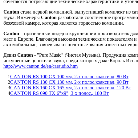
сочетаются потрясающие технические характеристики и утонч
Canton
стала первой компанией, выпустившей комплект из сат
звука. Инженеры
Canton
разработали собственное программно
безэховой камере, которая является гордостью компании.
Canton
– признанный лидер и крупнейший производитель дома
мест в Европе. Благодаря высоким техническим показателям 
автомобильные, завоевывают почетные звания известных евро
Девиз
Canton
- "Pure Music" (Чистая Музыка). Продукция ком
искушенные ценители звука, среди которых даже Король Испан
http://www.canton.de/en/caraudio.htm
1
CANTON RS 100 CX 100 мм, 2-х полос.коаксиал, 80 Вт
2
CANTON RS 130 CX 130 мм, 2-х полос.коаксиал, 90 Вт
3
CANTON RS 160 CX 165 мм, 2-х полос.коаксиал, 120 Вт
4
CANTON RS 690 TX 6"x9", 3-х полос., 180 Вт