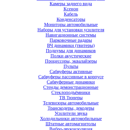
Камеры заднего вида
Ксенон
Кабель
Конденсаторы
Мониторы автомобильные
Наборы для установки усилителя
Навигационные системы
Парковочные радары
ВЧ динамики (твитеры)
Подиумы для динамиков
Полки акустические
Процессоры, эквалайзеры
Пульты
Сабвуферы активные
Сабвуферы пассивные в корпусе
Сабвуферные динамики
Стенды демонстрационные
Стеклоподъёмники
ТВ Тюнеры
Телевизоры автомобильные
Транскодеры, декодеры
Усилители звука
Холодильники автомобильные
Штатные автомагнитолы
Вибро-звукоизоляция