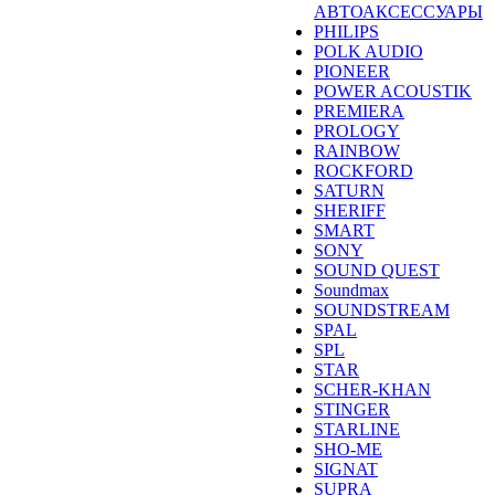
АВТОАКСЕССУАРЫ
PHILIPS
POLK AUDIO
PIONEER
POWER ACOUSTIK
PREMIERA
PROLOGY
RAINBOW
ROCKFORD
SATURN
SHERIFF
SMART
SONY
SOUND QUEST
Soundmax
SOUNDSTREAM
SPAL
SPL
STAR
SCHER-KHAN
STINGER
STARLINE
SHO-ME
SIGNAT
SUPRA