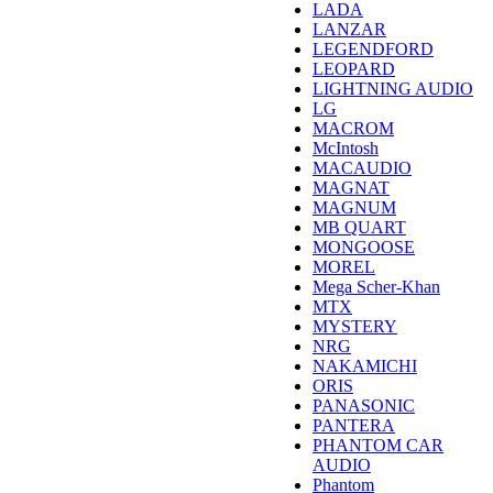
LADA
LANZAR
LEGENDFORD
LEOPARD
LIGHTNING AUDIO
LG
MACROM
McIntosh
MACAUDIO
MAGNAT
MAGNUM
MB QUART
MONGOOSE
MOREL
Mega Scher-Khan
MTX
MYSTERY
NRG
NAKAMICHI
ORIS
PANASONIC
PANTERA
PHANTOM CAR
AUDIO
Phantom