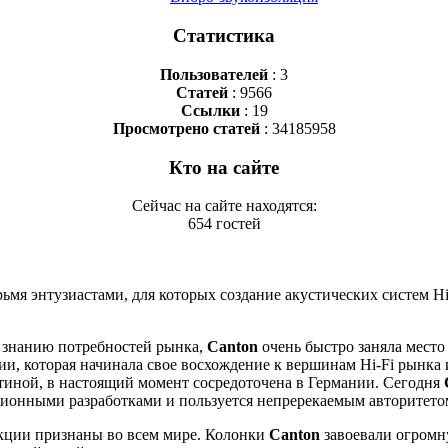
Статистика
Пользователей
: 3
Статей
: 9566
Ссылки
: 19
Просмотрено статей
: 34185958
Кто на сайте
Сейчас на сайте находятся:
654 гостей
ьмя энтузиастами, для которых создание акустических систем H
у знанию потребностей рынка,
Canton
очень быстро заняла место
ии, которая начинала свое восхождение к вершинам Hi-Fi рынка 
тиной, в настоящий момент сосредоточена в Германии. Сегодня
ионными разработками и пользуется непререкаемым авторитетом
кции признаны во всем мире. Колонки
Canton
завоевали огромну