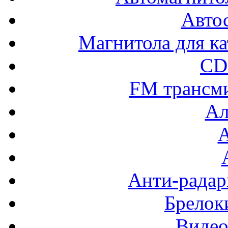
Авто
Магнитола для ка
CD
FM трансм
Ал
Анти-радар
Брелок
Видео