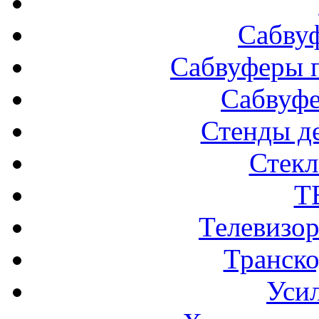
Сабву
Сабвуферы п
Сабвуф
Стенды д
Стек
Т
Телевизо
Транско
Усил