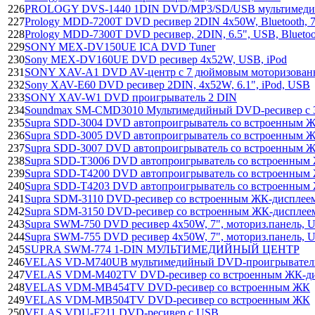
226
PROLOGY DVS-1440 1DIN DVD/MP3/SD/USB мультимедийн
227
Prology MDD-7200T DVD ресивер 2DIN 4x50W, Вluetooth, 
228
Prology MDD-7300T DVD ресивер, 2DIN, 6.5", USB, Bluet
229
SONY MEX-DV150UE ICA DVD Tuner
230
Sony MEX-DV160UE DVD ресивер 4х52W, USB, iPod
231
SONY XAV-A1 DVD AV-центр с 7 дюймовым моторизованн
232
Sony XAV-E60 DVD ресивер 2DIN, 4х52W, 6.1", iPod, USB
233
SONY XAV-W1 DVD проигрыватель 2 DIN
234
Soundmax SM-CMD3010 Мультимедийный DVD-ресивер с 
235
Supra SDD-3004 DVD автопроигрыватель со встроенным Ж
236
Supra SDD-3005 DVD автопроигрыватель со встроенным Ж
237
Supra SDD-3007 DVD автопроигрыватель со встроенным Ж
238
Supra SDD-T3006 DVD автопроигрыватель со встроенным 
239
Supra SDD-T4200 DVD автопроигрыватель со встроенным 
240
Supra SDD-T4203 DVD автопроигрыватель со встроенным 
241
Supra SDM-3110 DVD-ресивер со встроенным ЖК-дисплее
242
Supra SDM-3150 DVD-ресивер со встроенным ЖК-дисплее
243
Supra SWM-750 DVD ресивер 4х50W, 7", моториз.панель
244
Supra SWM-755 DVD ресивер 4х50W, 7", моториз.панель
245
SUPRA SWM-774 1-DIN МУЛЬТИМЕДИЙНЫЙ ЦЕНТР
246
VELAS VD-M740UB мультимедийный DVD-проигрывател
247
VELAS VDM-M402TV DVD-ресивер со встроенным ЖК-д
248
VELAS VDM-MB454TV DVD-ресивер со встроенным ЖК
249
VELAS VDM-MB504TV DVD-ресивер со встроенным ЖК
250
VELAS VDU-F211 DVD-ресивер с USB