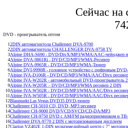
Сейчас на 
74
DVD - проигрыватель оптом
1
2DIN автомагнитола Challenger DVA-9700
2
2DIN автомагнитола CHALLENGER DVA-9758 TV
3
Alpine DHA-S690 - DVD/DivX/MP3/WMA/AAC-чейнджер на
4
Alpine DVA-9861Ri - DVD/CD/MP3/WMA-Ресивер
5
Alpine DVA-9965R - DVD/CD/MP3/WMA-Тюнер
6
Alpine DVI-9990R - головное устройство с цифровым DVD
7
Alpine IVA-D106R - DVD/CD/MP3/WMA/AAC/Divx ресиве
8
Alpine IVA-W202R - автомобильный DVD-проигрыватель 
9
Alpine IVA-W205R – DVD/CD/MP3/WMA ресивер 2 DIN
10
Alpine IVA-W502R - DVD/CD/MP3/WMA/AAC/Divx ресиве
11
Alpine IVA-W505R - DVD/CD/MP3/WMA/AAC/Divx ресивер
12
Blaupunkt Las Vegas DVD35 DVD-тюнер
13
Challenger CH-5010 CD, DVD, MP3 ресивер
14
Challenger CH-9000 DVD/VCD/SVCD/CD-DA/MP3
15
Challenger CH-9750 DVD с AM/FM радиоприемником и ТВ
16
Challenger DVA-9770 2 DIN с моторизованным дисплеем
17
Clarion VZ402E 1-DIN мультимедийный центр c 7" мотори