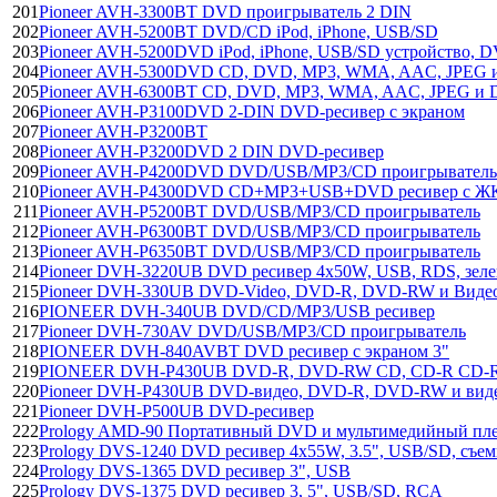
201
Pioneer AVH-3300BT DVD проигрыватель 2 DIN
202
Pioneer AVH-5200BT DVD/CD iPod, iPhone, USB/SD
203
Pioneer AVH-5200DVD iPod, iPhone, USB/SD устройство, 
204
Pioneer AVH-5300DVD CD, DVD, MP3, WMA, AAC, JPEG 
205
Pioneer AVH-6300BT CD, DVD, MP3, WMA, AAC, JPEG и 
206
Pioneer AVH-P3100DVD 2-DIN DVD-ресивер с экраном
207
Pioneer AVH-P3200BT
208
Pioneer AVH-P3200DVD 2 DIN DVD-ресивер
209
Pioneer AVH-P4200DVD DVD/USB/MP3/CD проигрыватель
210
Pioneer AVH-P4300DVD CD+MP3+USB+DVD ресивер с ЖК
211
Pioneer AVH-P5200BT DVD/USB/MP3/CD проигрыватель
212
Pioneer AVH-P6300BT DVD/USB/MP3/CD проигрыватель
213
Pioneer AVH-P6350BT DVD/USB/MP3/CD проигрыватель
214
Pioneer DVH-3220UB DVD ресивер 4х50W, USB, RDS, зеле
215
Pioneer DVH-330UB DVD-Video, DVD-R, DVD-RW и Видео
216
PIONEER DVH-340UB DVD/CD/MP3/USB ресивер
217
Pioneer DVH-730AV DVD/USB/MP3/CD проигрыватель
218
PIONEER DVH-840AVBT DVD ресивер с экраном 3"
219
PIONEER DVH-P430UB DVD-R, DVD-RW CD, CD-R CD-
220
Pioneer DVH-P430UB DVD-видео, DVD-R, DVD-RW и вид
221
Pioneer DVH-P500UB DVD-ресивер
222
Prology AMD-90 Портативный DVD и мультимедийный пл
223
Prology DVS-1240 DVD ресивер 4х55W, 3.5", USB/SD, съем
224
Prology DVS-1365 DVD ресивер 3", USB
225
Prology DVS-1375 DVD ресивер 3, 5", USB/SD, RCA