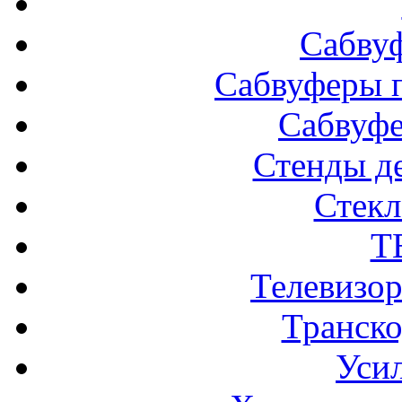
Сабву
Сабвуферы п
Сабвуф
Стенды д
Стек
Т
Телевизо
Транско
Усил