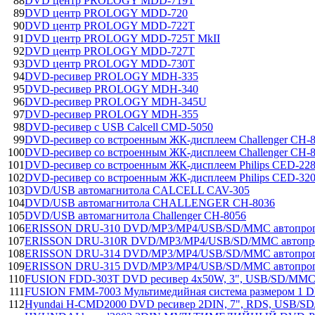
88
DVD центр PROLOGY MDD-719T
89
DVD центр PROLOGY MDD-720
90
DVD центр PROLOGY MDD-722T
91
DVD центр PROLOGY MDD-725T MkII
92
DVD центр PROLOGY MDD-727T
93
DVD центр PROLOGY MDD-730T
94
DVD-ресивер PROLOGY MDH-335
95
DVD-ресивер PROLOGY MDH-340
96
DVD-ресивер PROLOGY MDH-345U
97
DVD-ресивер PROLOGY MDH-355
98
DVD-ресивер с USB Calcell CMD-5050
99
DVD-ресивер со встроенным ЖК-дисплеем Challenger CH-8
100
DVD-ресивер со встроенным ЖК-дисплеем Challenger CH-
101
DVD-ресивер со встроенным ЖК-дисплеем Philips CED-22
102
DVD-ресивер со встроенным ЖК-дисплеем Philips CED-32
103
DVD/USB автомагнитола CALCELL CAV-305
104
DVD/USB автомагнитола CHALLENGER CH-8036
105
DVD/USB автомагнитола Challenger CH-8056
106
ERISSON DRU-310 DVD/MP3/MP4/USB/SD/MMC автопрог
107
ERISSON DRU-310R DVD/MP3/MP4/USB/SD/MMC автопро
108
ERISSON DRU-314 DVD/MP3/MP4/USB/SD/MMC автопрог
109
ERISSON DRU-315 DVD/MP3/MP4/USB/SD/MMC автопрог
110
FUSION FDD-303T DVD ресивер 4х50W, 3", USB/SD/MM
111
FUSION FMM-7003 Мультимедийная система размером 1 D
112
Hyundai H-CMD2000 DVD ресивер 2DIN, 7", RDS, USB/