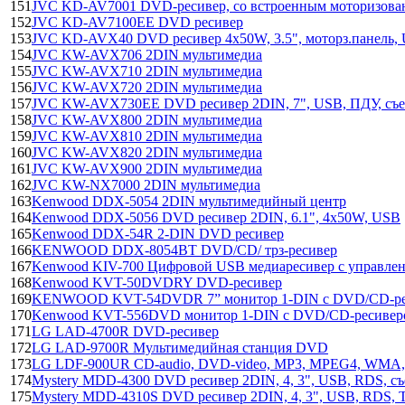
151
JVC KD-AV7001 DVD-ресивер, со встроенным моторизов
152
JVC KD-AV7100EE DVD ресивер
153
JVC KD-AVX40 DVD ресивер 4х50W, 3.5", моторз.панель, 
154
JVC KW-AVX706 2DIN мультимедиа
155
JVC KW-AVX710 2DIN мультимедиа
156
JVC KW-AVX720 2DIN мультимедиа
157
JVC KW-AVX730EE DVD ресивер 2DIN, 7", USB, ПДУ, съе
158
JVC KW-AVX800 2DIN мультимедиа
159
JVC KW-AVX810 2DIN мультимедиа
160
JVC KW-AVX820 2DIN мультимедиа
161
JVC KW-AVX900 2DIN мультимедиа
162
JVC KW-NX7000 2DIN мультимедиа
163
Kenwood DDX-5054 2DIN мультимедийный центр
164
Kenwood DDX-5056 DVD ресивер 2DIN, 6.1", 4х50W, USB
165
Kenwood DDX-54R 2-DIN DVD ресивер
166
KENWOOD DDX-8054BT DVD/CD/ трз-ресивер
167
Kenwood KIV-700 Цифровой USB медиаресивер с управлен
168
Kenwood KVT-50DVDRY DVD-ресивер
169
KENWOOD KVT-54DVDR 7” монитор 1-DIN с DVD/CD-рес
170
Kenwood KVT-556DVD монитор 1-DIN с DVD/CD-ресивер
171
LG LAD-4700R DVD-ресивер
172
LG LAD-9700R Мультимедийная станция DVD
173
LG LDF-900UR CD-audio, DVD-video, MP3, MPEG4, WMA, 
174
Mystery MDD-4300 DVD ресивер 2DIN, 4, 3", USB, RDS, съ
175
Mystery MDD-4310S DVD ресивер 2DIN, 4, 3", USB, RDS, Т