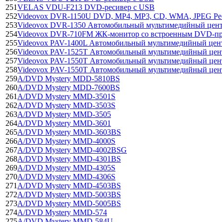
251
VELAS VDU-F213 DVD-ресивер с USB
252
Videovox DVR-1150U DVD, MP4, MP3, CD, WMA, JPEG Ре
253
Videovox DVR-1350 Автомобильный мультимедийный цен
254
Videovox DVR-710FM ЖК-монитор со встроенным DVD-пр
255
Videovox PAV-1400L Автомобильный мультимедийный цен
256
Videovox PAV-1525T Автомобильный мультимедийный цен
257
Videovox PAV-1550T Автомобильный мультимедийный цен
258
Videovox PAV-1550T Автомобильный мультимедийный цен
259
А/DVD Mystery MDD-5810BS
260
А/DVD Mystery MDD-7600BS
261
А/DVD Mystery MMD-3501S
262
А/DVD Mystery MMD-3503S
263
А/DVD Mystery MMD-3505
264
А/DVD Mystery MMD-3601
265
А/DVD Mystery MMD-3603BS
266
А/DVD Mystery MMD-4000S
267
А/DVD Mystery MMD-4002BSG
268
А/DVD Mystery MMD-4301BS
269
А/DVD Mystery MMD-4305S
270
А/DVD Mystery MMD-4306S
271
А/DVD Mystery MMD-4503BS
272
А/DVD Mystery MMD-5003BS
273
А/DVD Mystery MMD-5005BS
274
А/DVD Mystery MMD-574
275
А/DVD Mystery MMD-584U