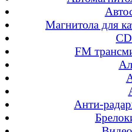
Авто
Магнитола для ка
CD
FM трансм
Ал
Анти-радар
Брелок
Видео