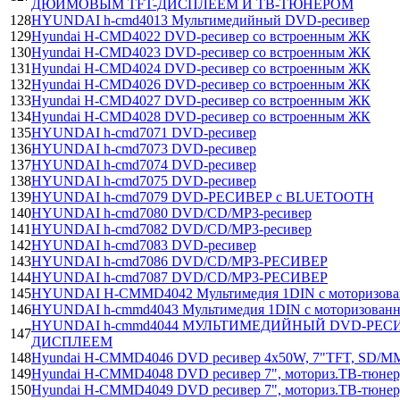
ДЮЙМОВЫМ TFT-ДИСПЛЕЕМ И ТВ-ТЮНЕРОМ
128
HYUNDAI h-cmd4013 Мультимедийный DVD-ресивер
129
Hyundai H-CMD4022 DVD-ресивер со встроенным ЖК
130
Hyundai H-CMD4023 DVD-ресивер со встроенным ЖК
131
Hyundai H-CMD4024 DVD-ресивер со встроенным ЖК
132
Hyundai H-CMD4026 DVD-ресивер со встроенным ЖК
133
Hyundai H-CMD4027 DVD-ресивер со встроенным ЖК
134
Hyundai H-CMD4028 DVD-ресивер со встроенным ЖК
135
HYUNDAI h-cmd7071 DVD-ресивер
136
HYUNDAI h-cmd7073 DVD-ресивер
137
HYUNDAI h-cmd7074 DVD-ресивер
138
HYUNDAI h-cmd7075 DVD-ресивер
139
HYUNDAI h-cmd7079 DVD-РЕСИВЕР c BLUETOOTH
140
HYUNDAI h-cmd7080 DVD/CD/MP3-ресивер
141
HYUNDAI h-cmd7082 DVD/CD/MP3-ресивер
142
HYUNDAI h-cmd7083 DVD-ресивер
143
HYUNDAI h-cmd7086 DVD/CD/MP3-РЕСИВЕР
144
HYUNDAI h-cmd7087 DVD/CD/MP3-РЕСИВЕР
145
HYUNDAI H-CMMD4042 Мультимедия 1DIN с моторизован
146
HYUNDAI h-cmmd4043 Мультимедия 1DIN с моторизова
HYUNDAI h-cmmd4044 МУЛЬТИМЕДИЙНЫЙ DVD-РЕСИ
147
ДИСПЛЕЕМ
148
Hyundai H-CMMD4046 DVD ресивер 4х50W, 7"TFT, SD/MMC
149
Hyundai H-CMMD4048 DVD ресивер 7", моториз.ТВ-тюнер
150
Hyundai H-CMMD4049 DVD ресивер 7", моториз.ТВ-тюнер