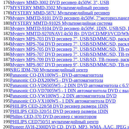
176
Mystery MMD-3002 DVD ресивер 4х50W, 3", USB
177
MYSTERY MMD-3502 Мультимедийный ресивер
178
MYSTERY MMD-587U Мультимедийный ресивер
179
Mystery MMTD-9101 DVD ресивер 4х50W, 7"моториз.пане
180
MYSTERY MMTD-9102S Мультимедийная система
181
Mystery MMTD-9104 DVD ресивер 4x50W, 1DIN, USB/SD, П
182
Mystery MMTD-9270NAVI 4х50 Вт, DVD/CD/MP3/VCD/WM
183
Mystery MPS-703 DVD ресивер 7", USB/SD/MMC/SD, раск
184
Mystery MPS-704 DVD ресивер 7", USB/SD/MMC/SD, раск
185
Mystery MPS-705 DVD ресивер 7", USB/SD/MMC/SD, ТВ-тю
186
Mystery MPS-707 DVD ресивер 7", USB/SD/MMC/SD, ТВ-тю
187
Mystery MPS-709 DVD ресивер 7", USB/SD, ТВ-тюнер, рас
188
Mystery MPS-907 DVD ресивер 9", USB/SD/MMC/SD, ТВ-тю
189
NRG IDM-760 Мультимедийный центр
190
Panasonic CQ-DX100W5 - DVD-автомагнитола
191
Panasonic CQ-DX200W5 - DVD-автомагнитола
192
Panasonic CQ-VD6505W5 - 2 DIN DVD автомагнитола c 6.
193
Panasonic CQ-VD7005W5 - 1 DIN автомагнитола DVD с в
194
Panasonic CQ-VW100W5 - 2 DIN автомагнитола DVD
195
Panasonic CQ-VX100W5 - 1 DIN автомагнитола DVD
196
PHILIPS CED-228/58 DVD ресивер размера 1DIN
197
PHILIPS CED-320/51 DVD ресивер размера 1DIN
198
Philips CED-370 DVD-ресивер с монитором
199
PHILIPS CED750/51 мультимедийный центр
200
Pioneer AVH-2300DVD CD, DVD, MP3, WMA, AAC, JPEG и