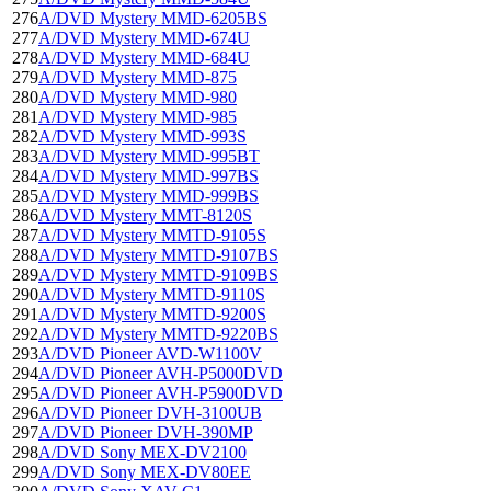
276
А/DVD Mystery MMD-6205BS
277
А/DVD Mystery MMD-674U
278
А/DVD Mystery MMD-684U
279
А/DVD Mystery MMD-875
280
А/DVD Mystery MMD-980
281
А/DVD Mystery MMD-985
282
А/DVD Mystery MMD-993S
283
А/DVD Mystery MMD-995BT
284
А/DVD Mystery MMD-997BS
285
А/DVD Mystery MMD-999BS
286
А/DVD Mystery MMT-8120S
287
А/DVD Mystery MMTD-9105S
288
А/DVD Mystery MMTD-9107BS
289
А/DVD Mystery MMTD-9109BS
290
А/DVD Mystery MMTD-9110S
291
А/DVD Mystery MMTD-9200S
292
А/DVD Mystery MMTD-9220BS
293
А/DVD Pioneer AVD-W1100V
294
А/DVD Pioneer AVH-P5000DVD
295
А/DVD Pioneer AVH-P5900DVD
296
А/DVD Pioneer DVH-3100UB
297
А/DVD Pioneer DVH-390MP
298
А/DVD Sony MEX-DV2100
299
А/DVD Sony MEX-DV80EE