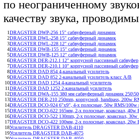
по неограниченному звуко
качеству звука, проводим
1
DRAGSTER DWP-256 15" сабвуферный динамик
2
DRAGSTER DWL-258 15" сабвуферный динамик
3
DRAGSTER DWL-228 12" сабвуферный динамик
4
DRAGSTER DWB-155 15" сабвуферный динамик
5
DRAGSTER DWB-125 12" сабвуферный динамик
6
DRAGSTER DER-212.1 12" корпусной пассивный сабвуфер
7
DRAGSTER DER-210.1 10" корпусной пассивный сабвуфер
8
DRAGSTER DAD 854 4-канальный усилитель
9
DRAGSTER DAD 852 2-канальный усилитель класс A/B
10
DRAGSTER DAD 1254 4-канальный усилитель
11
DRAGSTER DAD 1252 2-канальный усилитель
12
DRAGSTER DWA-155 380 мм сабвуферный динамик 250\50
13
DRAGSTER DER-210 250mm, корпусной, bandpass, 200w RM
14
DRAGSTER DCO-924 6"x9", 4-х полосные, 50w RMS/100w 
15
DRAGSTER DCO-622 165мм, 2-х полосные, коаксиал, 40w
16
DRAGSTER DCO-522 130mm, 2-x полосные, коаксиал, 30
17
DRAGSTER DCO-422 100мм, 2-х полосные, коаксиал, 20w
18
Усилитель DRAGSTER DAB-4110
19
Усилитель DRAGSTER DAB-4075
20
Усилитель DRAGSTER DAB-4050