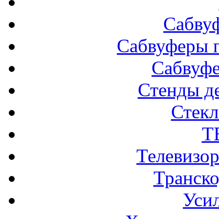
Сабву
Сабвуферы п
Сабвуф
Стенды д
Стек
Т
Телевизо
Транско
Усил