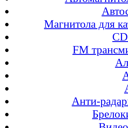
Авто
Магнитола для ка
CD
FM трансм
Ал
Анти-радар
Брелок
Видео