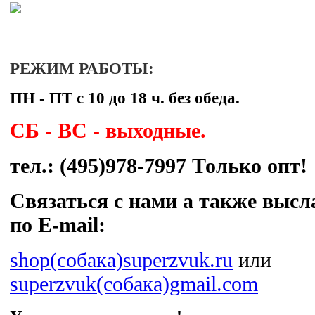
РЕЖИ
М РАБОТЫ:
ПН - ПТ с 10 до 18 ч. без обеда.
СБ - ВС - выходные.
тел.: (495)978-7997
Только опт!
Связаться с нами а также высл
по Е-mail:
shop(собака)superzvuk.ru
или
superzvuk(собака)gmail.com