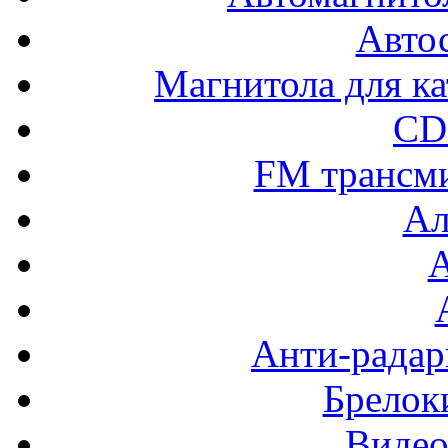
Авто
Магнитола для ка
CD
FM трансм
Ал
Анти-радар
Брелок
Видео