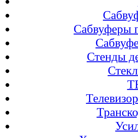
Сабву
Сабвуферы п
Сабвуф
Стенды д
Стек
Т
Телевизо
Транско
Усил