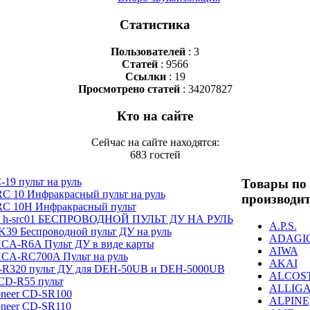
Статистика
Пользователей
: 3
Статей
: 9566
Ссылки
: 19
Просмотрено статей
: 34207827
Кто на сайте
Сейчас на сайте находятся:
683 гостей
-19 пульт на руль
Товары по
RC 10 Инфракрасный пульт на руль
производи
 RC 10H Инфракрасный пульт
h-src01 БЕСПРОВОДНОЙ ПУЛЬТ ДУ НА РУЛЬ
A.P.S.
39 Беспроводной пульт ДУ на руль
ADAGI
CA-R6A Пульт ДУ в виде карты
AIWA
CA-RC700A Пульт на руль
AKAI
D-R320 пульт ДУ для DEH-50UB и DEH-5000UB
ALCOS
D-R55 пульт
ALLIG
oneer CD-SR100
ALPINE
oneer CD-SR110