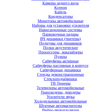
Камеры заднего вида
Ксенон
Кабель
Конденсаторы
Мониторы автомобильные
Наборы для установки усилителя
Навигационные системы
Парковочные радары
ВЧ динамики (твитеры)
Подиумы для динамиков
Полки акустические
Процессоры, эквалайзеры
Пульты
Сабвуферы активные
Сабвуферы пассивные в корпусе
Сабвуферные динамики
Стенды демонстрационные
Стеклоподъёмники
ТВ Тюнеры
Телевизоры автомобильные
Транскодеры, декодеры
Усилители звука
Холодильники автомобильные
Штатные автомагнитолы
Вибро-звукоизоляция