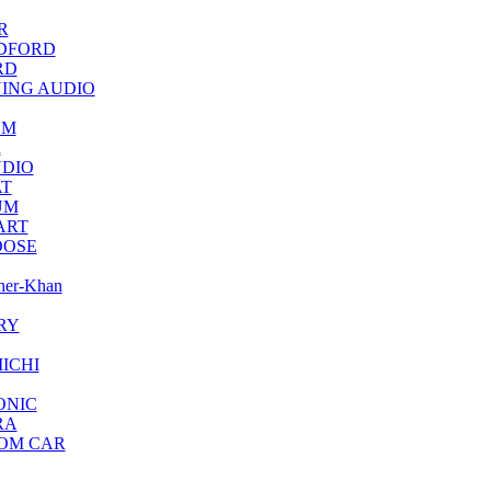
R
DFORD
RD
ING AUDIO
OM
h
DIO
T
UM
ART
OSE
her-Khan
RY
ICHI
ONIC
RA
OM CAR