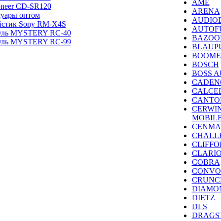
AME
oneer CD-SR120
ARENA
суары оптом
AUDIO
йстик Sony RM-X4S
AUTOF
руль MYSTERY RC-40
BAZOO
руль MYSTERY RC-99
BLAUP
BOOME
BOSCH
BOSS A
CADEN
CALCE
CANTO
CERWI
MOBIL
CENMA
CHALL
CLIFFO
CLARI
COBRA
CONVO
CRUNC
DIAMO
DIETZ
DLS
DRAGS