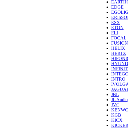
EARTH
EDGE
EGOLI
ERISSO
ESX
ETON
FLI
FOCAL
FUSION
HELIX
HERTZ
HIFONI
HYUND
INFINI
INTEG
INTRO
IVOLG
JAGUA
JBL
JL Audio
JVC
KENW
KGB
KICX
KICKE