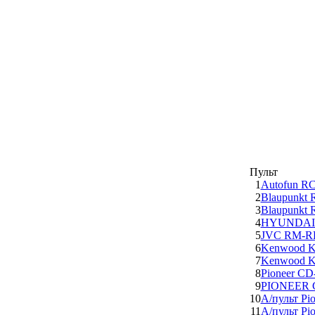
Пульт
1
Autofun RC
2
Blaupunkt 
3
Blaupunkt
4
HYUNDAI 
5
JVC RM-RK
6
Kenwood K
7
Kenwood K
8
Pioneer C
9
PIONEER C
10
А/пульт Pi
11
А/пульт Pi