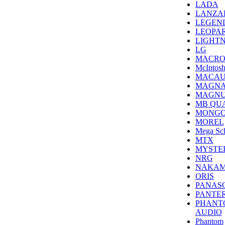
LADA
LANZA
LEGEN
LEOPA
LIGHTN
LG
MACR
McIntos
MACAU
MAGNA
MAGN
MB QU
MONGO
MOREL
Mega Sc
MTX
MYSTE
NRG
NAKAM
ORIS
PANAS
PANTE
PHANT
AUDIO
Phantom