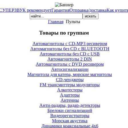
СУПЕРЗВУК рекомендует
Гарантия
Отправка/доставка
Как купит
Главная
Пульты
Товары по группам
Автомагнитолы с CD-MP3 ресивером
Автомагнитолы без CD с BLUETOOTH
Автомагнитолы без CD с USB
Автомагнитолы 2 DIN
Автомагнитолы с DVD ресивером
Автосигнализации
Магнитола для катера, морские магнитолы
CD-ченджеры
FM трансмиттеры модуляторы
Алкотестеры
Адаптеры
Антенны
Анти-радары, радар-детекторы
Брелоки сигнализаций
Видеорегистраторы
Морская акустика
Динамики коаксиальные 4х6