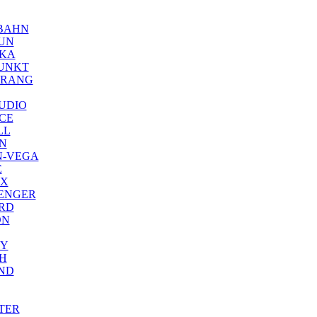
BAHN
UN
KA
UNKT
RANG
UDIO
CE
LL
N
N-VEGA
E
X
ENGER
RD
ON
Y
H
ND
TER