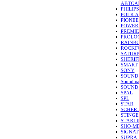
АВТОА
PHILIPS
POLK A
PIONEE
POWER
PREMI
PROLO
RAINB
ROCKF
SATUR
SHERIF
SMART
SONY
SOUND
Soundma
SOUND
SPAL
SPL
STAR
SCHER
STINGE
STARLI
SHO-M
SIGNAT
SUPRA