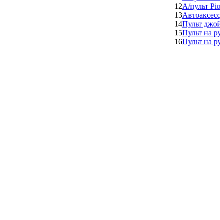
12
А/пульт Pi
13
Автоаксес
14
Пульт джо
15
Пульт на 
16
Пульт на 