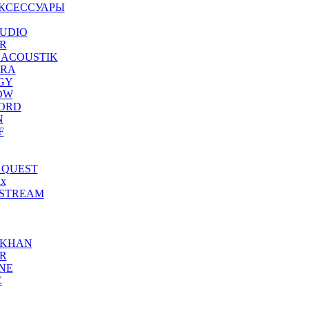
КСЕССУАРЫ
UDIO
R
 ACOUSTIK
ERA
GY
OW
ORD
N
F
 QUEST
x
STREAM
-KHAN
R
NE
E