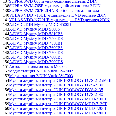
137
SUPRA SWD-605 мультимедийная система 2 DIN
138
SUPRA SWM-765B мультимедийная система 2 DIN
139
SUPRA SWM-767B 2DIN Bluetooth автомагнитола
140
VELAS VDD-710UB мультимедиа DVD ресивер 2DIN
141
VELAS VDD-N720UB мультимедиа DVD ресивер 2DIN
142
А/DVD 2DIN Mystery MDD-4500D
143
А/DVD Mystery MDD-5800S
144
А/DVD Mystery MDD-5810BS
145
А/DVD Mystery MDD-7500DS
146
А/DVD Mystery MDD-7550BT
147
А/DVD Mystery MDD-7600BS
148
А/DVD Mystery MDD-7700DS
149
А/DVD Mystery MDD-7800BS
150
А/DVD Mystery MDD-7900DS
151
Автомагнитолы оптом в Москве
152
Медиастанция 2-DIN Vtrek AV-7002
153
Медиастанция 2-DIN Vtrek AV-7003
154
Мультимедийный центр 2DIN PROLOGY DVS-2125MkII
155
Мультимедийный центр 2DIN PROLOGY DVS-2130
156
Мультимедийный центр 2DIN PROLOGY DVS-2135
157
Мультимедийный центр 2DIN PROLOGY DVS-2140
158
Мультимедийный центр 2DIN PROLOGY MDD-7100T
159
Мультимедийный центр 2DIN PROLOGY MDD-7120T
160
Мультимедийный центр 2DIN PROLOGY MDD-7200T
161
Мультимедийный центр 2DIN PROLOGY MDD-7300T