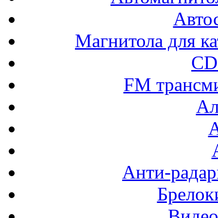
Авто
Магнитола для ка
CD
FM трансм
Ал
Анти-радар
Брелок
Видео