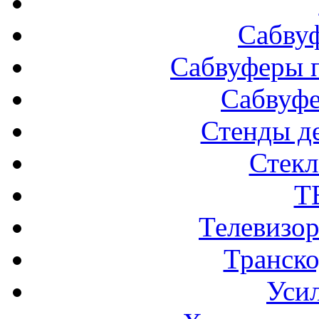
Сабву
Сабвуферы п
Сабвуф
Стенды д
Стек
Т
Телевизо
Транско
Усил