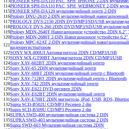
113
PIONEER SPH-DA110 PAC_SPH_IPHONE 2-DIN мультиме
114
PIONEER SPH-DA110 PAC_SPH_WEBMONEY 2-DIN мульт
115
PIONEER SPH-DA120 мультимедийный центр 2-DIN
116
Prology DNU-2610 2-DIN мультимедийный навигационны
117
PROLOGY DVS-2150 2DIN DVD/MP3/SD/USB мультимедийн
118
PROLOGY DVS-260 2DIN DVD/MP3/SD/USB мультимедийны
119
Prology MDN-2640T Навигационное устройство 2DIN 6.
120
Prology MDN-2680T 2-DIN Навигационное устройство 6.
Prology MPC-62AT 2-DIN мультимедийный навигационный
121
видеорегистратором
122
SONY WX-800UI Автомагнитола 2DIN CD/MP3/USB
123
SONY WX-GT90BT Автомагнитола 2DIN CD/MP3/USB
124
Sony XAV-602BT 2DIN мультимедийный центр
125
Sony XAV-65 2DIN мультимедийный центр
126
Sony XAV-68BT 2DIN мультимедийный центр с Bluetooth
127
Sony XAV-712BT 2DIN мультимедийный центр с Bluetooth
128
Sony XAV-742 2DIN мультимедийный центр
129
Sony XAV-E622 DVD-ресивер 2DIN
130
Sony XAV-E62BT 2DIN мультимедийный центр
131
Sony XAV-E70BT 2DIN магнитола, iPod, USB, RDS, Bluetoo
132
Supra SCD-B502U CD/MP3 Ресивер 2 din
133
Supra SCD-B509U CD/MP3 Ресивер 2 din
134
SUPRA SWD-400 мультимедийная система 2 DIN
135
SUPRA SWD-403 мультимедийная система 2 DIN
136
Supra SWD-603 Мультимедийная система 2DIN