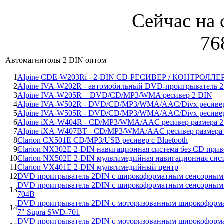
Сейчас на 
76
Автомагнитолы 2 DIN оптом
1
Alpine CDE-W203Ri - 2-DIN CD-РЕСИВЕР / КОНТРОЛЛЕР
2
Alpine IVA-W202R - автомобильный DVD-проигрыватель 
3
Alpine IVA-W205R – DVD/CD/MP3/WMA ресивер 2 DIN
4
Alpine IVA-W502R - DVD/CD/MP3/WMA/AAC/Divx ресиве
5
Alpine IVA-W505R - DVD/CD/MP3/WMA/AAC/Divx ресивер
6
Alpine iXA-W404R - CD/MP3/WMA/AAC ресивер размера 2
7
Alpine iXA-W407BT - CD/MP3/WMA/AAC ресивер размера
8
Clarion CX501E CD/MP3/USB ресивер с Bluetooth
9
Clarion NX302E 2-DIN навигационная система без CD прив
10
Clarion NX502E 2-DIN мультимедийная навигационная си
11
Clarion VX401E 2-DIN мультимедийный центр
12
DVD проигрыватель 2DIN с широкоформатным сенсорным 
DVD проигрыватель 2DIN с широкоформатным сенсорным 
13
704B
DVD проигрыватель 2DIN с моторизованным широкоформ
14
7" Supra SWD-701
DVD проигрыватель 2DIN с моторизованным широкоформ