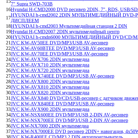
15
7" Supra SWD-703B
16
Hyundai H-CMD2000 DVD ресивер 2DIN, 7", RDS, USB/
HYUNDAI h-cmd2002 2DIN МУЛЬТИМЕДИЙНЫЙ DVD-Р
17
ДИСПЛЕЕМ
18
HYUNDAI h-cmd2003 Мультимедийная станция 2 DIN
19
Hyundai H-CMD2007 2DIN мультимедийный центр
20
HYUNDAI h-cmdn6000 МУЛЬТИМЕДИЙНЫЙ DVD/CD/M
21
JVC KW-AV50EE DVD/MP3/USB AV-ресивер
22
JVC KW-AV60BTEE DVD/MP3/USB AV-ресивер
23
JVC KW-AV70EE DVD/MP3/USB AV-ресивер
24
JVC KW-AVX706 2DIN мультимедиа
25
JVC KW-AVX710 2DIN мультимедиа
26
JVC KW-AVX720 2DIN мультимедиа
27
JVC KW-AVX740EE DVD/MP3/USB AV-ресивер
28
JVC KW-AVX800 2DIN мультимедиа
29
JVC KW-AVX810 2DIN мультимедиа
30
JVC KW-AVX820 2DIN мультимедиа
31
JVC KW-AVX840 DVD/CD/USB-ресивер с датчиком движен
32
JVC KW-AVX840EE DVD/MP3/USB AV-ресивер
33
JVC KW-AVX900 2DIN мультимедиа
34
JVC KW-NSX600EE DVD/MP3/USB 2-DIN AV-ресивер
35
JVC KW-NSX700EE DVD/MP3/USB 2-DIN AV-ресивер
36
JVC KW-NX7000 2DIN мультимедиа
37
JVC KW-NX7000EE DVD ресивер 2DIN+ навигация, 4х50
38
JVC KW-R400EE CD/MP3 2 DIN автопроигрыватель