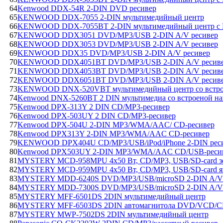
64
Kenwood DDX-54R 2-DIN DVD ресивер
65
KENWOOD DDX-7055 2-DIN мультимедийный центр
66
KENWOOD DDX-7055BT 2-DIN мультимедийный центр с B
67
KENWOOD DDX3051 DVD/MP3/USB 2-DIN A/V ресивер
68
KENWOOD DDX3053 DVD/MP3/USB 2-DIN A/V ресивер
69
KENWOOD DDX35 DVD/MP3/USB 2-DIN A/V ресивер
70
KENWOOD DDX4051BT DVD/MP3/USB 2-DIN A/V ресив
71
KENWOOD DDX4053BT DVD/MP3/USB 2-DIN A/V ресив
72
KENWOOD DDX6051BT DVD/MP3/USB 2-DIN A/V ресив
73
KENWOOD DNX-520VBT мультимедийный центр со встро
74
Kenwood DNX-5260BT 2 DIN мультимедиа со встроеной н
75
Kenwood DPX-313Y 2 DIN CD/MP3-ресивер
76
Kenwood DPX-503UY 2 DIN CD/MP3-ресивер
77
Kenwood DPX-504U 2-DIN MP3/WMA/AAC/ CD-ресивер
78
Kenwood DPX313Y 2-DIN MP3/WMA/AAC CD-ресивер
79
KENWOOD DPX404U CD/MP3/USB/iPod/iPhone 2-DIN рес
80
Kenwood DPX503UY 2-DIN MP3/WMA/AAC CD/USB-реси
81
MYSTERY MCD-958MPU 4x50 Вт, CD/MP3, USB/SD-card зе
82
MYSTERY MCD-959MPU 4x50 Вт, CD/MP3, USB/SD-card ян
83
MYSTERY MDD-6240S DVD/MP3/USB/microSD 2-DIN A/V 
84
MYSTERY MDD-7300S DVD/MP3/USB/microSD 2-DIN A/V р
85
MYSTERY MFF-6501DS 2DIN мультимедийный центр
86
MYSTERY MFF-6503DS 2DIN автомагнитола DVD/VCD/
87
MYSTERY MWP-7502DS 2DIN мультимедийный центр