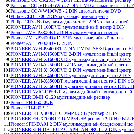
88
Panasonic CQ-CK2303W 2DIN CD/MP3/кассетный ресивер
89
Panasonic CQ-VD6505W5 - 2 DIN DVD автомагнитола c 6.
90
Panasonic CQ-VW100W5 - 2 DIN автомагнитола DVD
91
Philips CED-1700 2DIN мультимедийный центр
92
Philips CID-2680 мультимедиасистема 2DIN с навигацией
93
PIONEER AVH-160DVD мультимедийный центр 2 DIN
94
Pioneer AVH-P3300BT 2DIN мультимедийный центр
95
Pioneer AVH-P3400DVD 2DIN мультимедийный центр
96
Pioneer AVH-P6000DVD 2DIN
97
PIONEER AVH-P8400BT 2-DIN DVD/USB/SD-ресивер с HD
98
PIONEER AVH-X1500DVD 2-DIN мультимедийный центр
99
PIONEER AVH-X1600DVD мультимедийный центр 2 DIN
100
PIONEER AVH-X2500BT 2-DIN мультимедийный центр
101
PIONEER AVH-X4500DVD 2-DIN мультимедийный центр
102
PIONEER AVH-X4600DVD мультимедийный центр 2 DIN
103
PIONEER AVH-X8500BT мультимедийный центр 2 DIN 
104
PIONEER AVH-X8600BT мультимедийный центр 2 DIN 
105
PIONEER AVIC-F950BT мультимедийный навигационный
106
PIONEER DMH-G120 мультимедийный ресивер
107
Pioneer FH-P6050UB
108
Pioneer FH-P80BT
109
PIONEER FH-X360UB CD/MP3/USB ресивер 2 DIN
110
PIONEER FH-X700BT CD/MP3/USB ресивер 2 DIN с BL
111
Pioneer SPH-DA01 2 DIN мультимедийный бездисковый цен
112
PIONEER SPH-DA110 PAC_SPH_ANDROID 2-DIN мультим