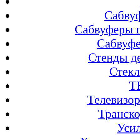
Сабву
Сабвуферы п
Сабвуф
Стенды д
Стек
Т
Телевизо
Транско
Усил