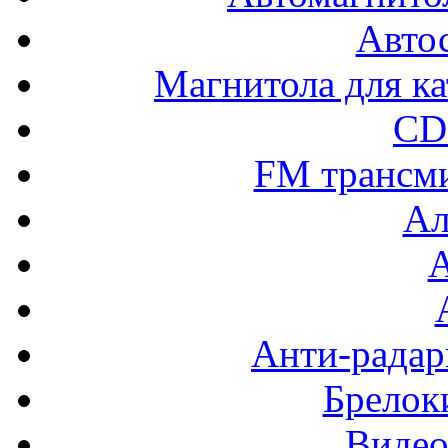
Авто
Магнитола для ка
CD
FM трансм
Ал
Анти-радар
Брелок
Видео