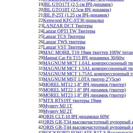
19
JBL GTO17T (2,5 см ВЧ-динамик)
20
JBL GTO18T (2.5см ВЧ динамик)
21
JBL P-25T (1.25 см ВЧ-динамик)
22
Kenwood KFC-ST30 пищалки
23
LANZAR DCT Твитеры
24
Lanzar OPTI TW Твитеры
25
Lanzar TCS Твитеры
26
Lanzar TWS твитеры
27
Lanzar VST Твитеры
28
MAC MOBIL T19 19мм твиттер 100W тита
29
Magnat Car Fit T15 ВЧ динамики 30/60w
30
MAGNUM MCT 1.0AL компрессионный твит
31
MAGNUM MCT 1.5AL компрессионный твите
32
MAGNUM MCT 1.75AL компрессионный твит
33
MAGNUM MST 1.0TA твитер 2"(5см)
34
MOREL MT12 1,8" ВЧ динамик (твитер)
35
MOREL MT22 1,8" ВЧ динамик (твитер)
36
MOREL MT23 1,8" ВЧ динамик (твитер)
37
MTX RTS19T твитеры 19мм
38
Mystery MJ 1T
39
Mystery MJ 2T
40
ORIS CLT-10 ВЧ динамики 60W
41
ORIS GR-T34 высокочастотный рупорный и
42
ORIS GR-T44 высокочастотный рупорный и
43
ROCKFORD FOSGATE R1T-S Высокочастотн