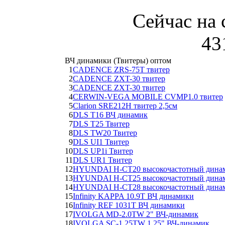
Сейчас на 
43
ВЧ динамики (Твитеры) оптом
1
CADENCE ZRS-75T твитер
2
CADENCE ZXT-30 твитер
3
CADENCE ZXT-30 твитер
4
CERWIN-VEGA MOBILE CVMP1.0 твитер
5
Clarion SRE212H твитер 2,5см
6
DLS T16 ВЧ динамик
7
DLS T25 Твитер
8
DLS TW20 Твитер
9
DLS UI1 Твитер
10
DLS UP1i Твитер
11
DLS UR1 Твитер
12
HYUNDAI H-CT20 высокочастотный дина
13
HYUNDAI H-CT25 высокочастотный дина
14
HYUNDAI H-CT28 высокочастотный дина
15
Infinity KAPPA 10.9T ВЧ динамики
16
Infinity REF 1031T ВЧ динамики
17
IVOLGA MD-2.0TW 2" ВЧ-динамик
18
IVOLGA SC-1.25TW 1,25" ВЧ-динамик