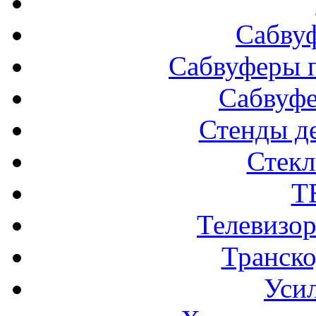
Сабву
Сабвуферы п
Сабвуф
Стенды д
Стек
Т
Телевизо
Транско
Усил