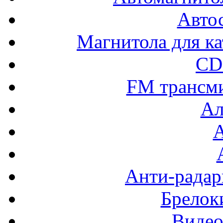
Авто
Магнитола для ка
CD
FM трансм
Ал
Анти-радар
Брелок
Видео