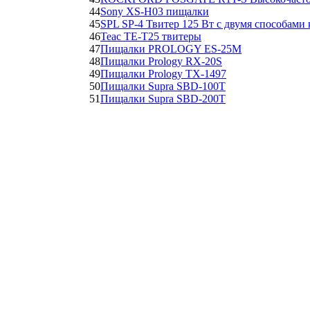
44
Sony XS-H03 пищалки
45
SPL SP-4 Твитер 125 Вт с двумя способами
46
Teac TE-T25 твитеры
47
Пищалки PROLOGY ES-25М
48
Пищалки Prology RX-20S
49
Пищалки Prology TX-1497
50
Пищалки Supra SBD-100T
51
Пищалки Supra SBD-200T