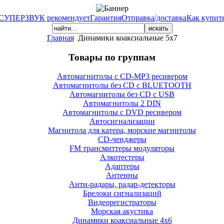
СУПЕРЗВУК рекомендует
Гарантия
Отправка/доставка
Как купит
Главная
Динамики коаксиальные 5х7
Товары по группам
Автомагнитолы с CD-MP3 ресивером
Автомагнитолы без CD с BLUETOOTH
Автомагнитолы без CD с USB
Автомагнитолы 2 DIN
Автомагнитолы с DVD ресивером
Автосигнализации
Магнитола для катера, морские магнитолы
CD-ченджеры
FM трансмиттеры модуляторы
Алкотестеры
Адаптеры
Антенны
Анти-радары, радар-детекторы
Брелоки сигнализаций
Видеорегистраторы
Морская акустика
Динамики коаксиальные 4х6