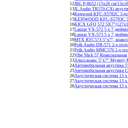
12
JBL P-8652 (15х20 см/13х18
13
JL Audio TR570-CXi акусти
14
Kenwood KFC-S5782C 3-пол
15
KENWOOD KFC-S5793C 5"x7
16
KICX GFQ 572 5X7"(127x17
17
Lanzar VX-572 5 х 7 дюймов
18
Lanzar VX-573 5 х 7 дюймов
19
MTX RTC573 5"x7", коакси
20
Polk Audio DB-571 2-х пол
21
Polk Audio MMC570 2-х пол
22
Vibe Slick 57 Коаксиальна
23
А/кол.коакс 5”х7” Mystery
24
Автомобильная акустика 
25
Автомобильная акустика C
26
Акустическая система 13 x 
27
Акустическая система 13 x 
28
Акустическая система 13 x 