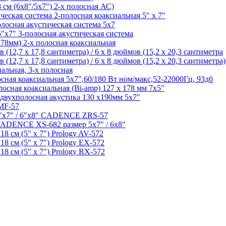
 см (6х8"/5х7") 2-х полосная АС)
ческая система 2-полосная коаксиальная 5" х 7"
осная акустическая система 5х7
" 3-полосная акустическая система
8мм) 2-x полосная коаксиальная
 (12,7 х 17,8 сантиметра) / 6 х 8 дюймов (15,2 х 20,3 сантиметра
 (12,7 х 17,8 сантиметра) / 6 х 8 дюймов (15,2 х 20,3 сантиметра)
альная, 3-х полосная
осная коаксиальная 5х7",60/180 Вт ном/макс,52-22000Гц, 93дб
осная коаксиальная (Bi-amp) 127 x 178 мм 7х5"
я двухполосная акустика 130 х190мм 5х7"
 MF-57
5"х7" / 6"x8" CADENCE ZRS-57
ADENCE XS-682 размер 5x7" / 6x8"
18 см (5" х 7") Prology AV-572
18 см (5" х 7") Prology EX-572
18 см (5" х 7") Prology RX-572