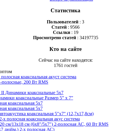
Статистика
Пользователей
: 3
Статей
: 9566
Ссылки
: 19
Просмотрено статей
: 34197735
Кто на сайте
Сейчас на сайте находятся:
1761 гостей
 оптом
х полосная коаксиальная акуст система
2-полосные, 200 Вт RMS
I Динамики коаксиальные 5х7
ики коаксиальные Размер 5” x 7”
ная коаксиальная 5х7
ная коаксиальная 5х7
акустика коаксиальная 5"x7" (12,7x17,8см)
 2-х полосная коаксиальная акус система
0 см/13х18 см (6х8"/5х7") 2-полосная АС, 60 Вт RMS
7 дюйм.) 2-х полосная АС)