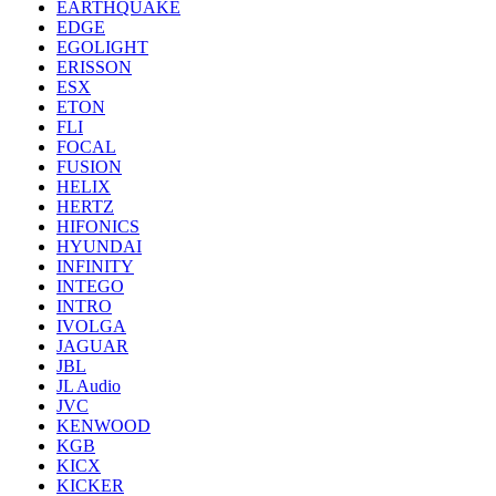
EARTHQUAKE
EDGE
EGOLIGHT
ERISSON
ESX
ETON
FLI
FOCAL
FUSION
HELIX
HERTZ
HIFONICS
HYUNDAI
INFINITY
INTEGO
INTRO
IVOLGA
JAGUAR
JBL
JL Audio
JVC
KENWOOD
KGB
KICX
KICKER