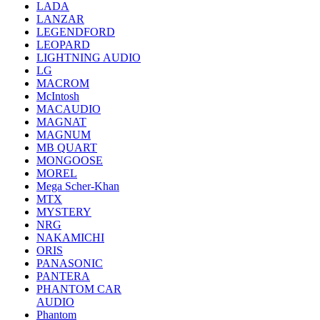
LADA
LANZAR
LEGENDFORD
LEOPARD
LIGHTNING AUDIO
LG
MACROM
McIntosh
MACAUDIO
MAGNAT
MAGNUM
MB QUART
MONGOOSE
MOREL
Mega Scher-Khan
MTX
MYSTERY
NRG
NAKAMICHI
ORIS
PANASONIC
PANTERA
PHANTOM CAR
AUDIO
Phantom