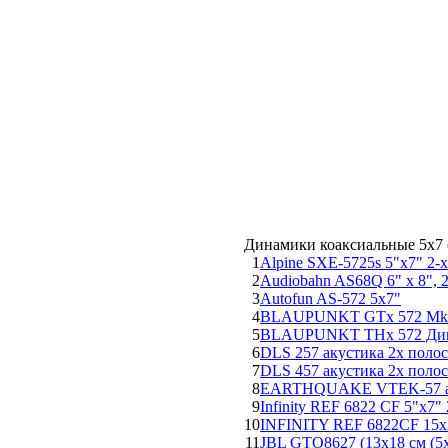
Динамики коаксиальные 5х7
1
Alpine SXE-5725s 5"x7" 2-
2
Audiobahn AS68Q 6" х 8", 
3
Autofun AS-572 5x7"
4
BLAUPUNKT GTx 572 Mk I
5
BLAUPUNKT THx 572 Динам
6
DLS 257 акустика 2х полос
7
DLS 457 акустика 2х полос
8
EARTHQUAKE VTEK-57 авто
9
Infinity REF 6822 CF 5"x7"
10
INFINITY REF 6822CF 15х2
11
JBL GTO8627 (13x18 см (5x