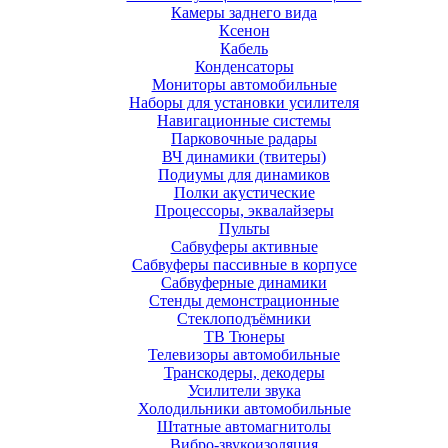
Камеры заднего вида
Ксенон
Кабель
Конденсаторы
Мониторы автомобильные
Наборы для установки усилителя
Навигационные системы
Парковочные радары
ВЧ динамики (твитеры)
Подиумы для динамиков
Полки акустические
Процессоры, эквалайзеры
Пульты
Сабвуферы активные
Сабвуферы пассивные в корпусе
Сабвуферные динамики
Стенды демонстрационные
Стеклоподъёмники
ТВ Тюнеры
Телевизоры автомобильные
Транскодеры, декодеры
Усилители звука
Холодильники автомобильные
Штатные автомагнитолы
Вибро-звукоизоляция