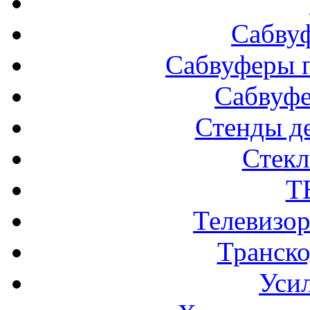
Сабву
Сабвуферы п
Сабвуф
Стенды д
Стек
Т
Телевизо
Транско
Усил