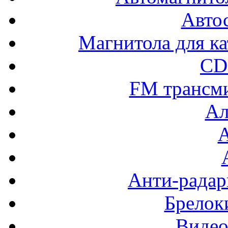
Авто
Магнитола для ка
CD
FM трансм
Ал
Анти-радар
Брелок
Видео