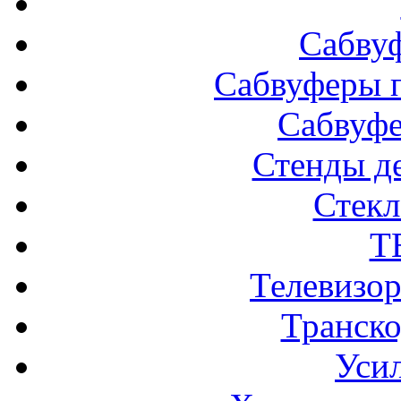
Сабву
Сабвуферы п
Сабвуф
Стенды д
Стек
Т
Телевизо
Транско
Усил