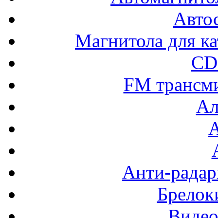
Авто
Магнитола для ка
CD
FM трансм
Ал
Анти-радар
Брелок
Видео