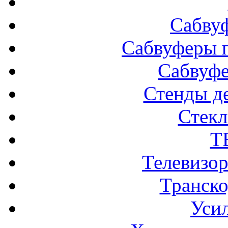
Сабву
Сабвуферы п
Сабвуф
Стенды д
Стек
Т
Телевизо
Транско
Усил