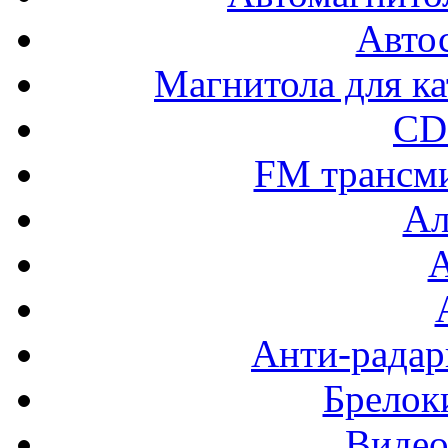
Авто
Магнитола для ка
CD
FM трансм
Ал
Анти-радар
Брелок
Видео