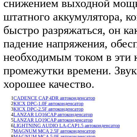
снижением выходной мощн
штатного аккумулятора, к
быстро разряжаться, он ка
падение напряжения, обес
необходимым током в эти 
промежутки времени. Звук
хорошее качество.
1
CADENCE CAP 4DR автоконденсатор
2
KICX DPC-1.0F автоконденсатор
3
KICX DPC-2.5F автоконденсатор
4
LANZAR LQ16CAP автоконденсатор
5
LANZAR LQ19CAP автоконденсатор
6
LIGHTNING AUDIO LA-CAP1.5 автоконденсатор
7
MAGNUM MCA 2.5F автоконденсатор
8
MAGNUM MCA 5.0F автоконденсатор